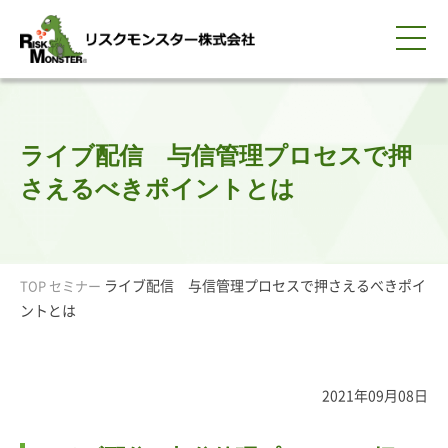
0120-259-440
サービス紹介
選ばれる理由
知る・学ぶ
導入事例
企業情報
採用情報
IR情報
お問い合わせ
平日9:00-18:00(土日祝除く)
資料請求
会員ログイン
ライブ配信 与信管理プロセスで押
簡体中文
ENGLISH
さえるべきポイントとは
ライブ配信 与信管理プロセスで押さえるべきポイ
TOP
セミナー
ントとは
2021年09月08日