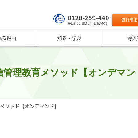
0120-259-440
資料請求
平日9:00-18:00(土日祝除く)
れる理由
知る・学ぶ
導入
サービスのご利用について
 TOP
課題から探す
リスクモン
ンスターについて
お役立ちコンテンツ
取り組み
ニュース
現在の評価指標に不満がある
ご利用料金
業データ活用サービス
反社チェックヒートマップ
リスモ
反社チェックツールの
ご入会方法
員研修・リスクマネジメント研修
企業リスク管理への独自AI活用
座
メッセージ
与信管理の役割が知りたい
サービス品質向上
プレスリ
信管理教育メソッド【オンデマン
リスモ
活用方法を知りたい
要
与信管理の重要性
インターネット企業情報調査
SNS情報
倒産分
ガ
介
債権保証サービスの重要性
SDGsへの取組
リスモン
リスモ
スマップ
反社チェックの必要性と4つの調査方法
DXへの取組
書籍のご案
定試験
プ紹介
内部統制を強化するための与信管理
リスモンポイントプログラム
メソッド【オンデマンド】
サービスの変遷
リスモン財団
ンの目指すところ