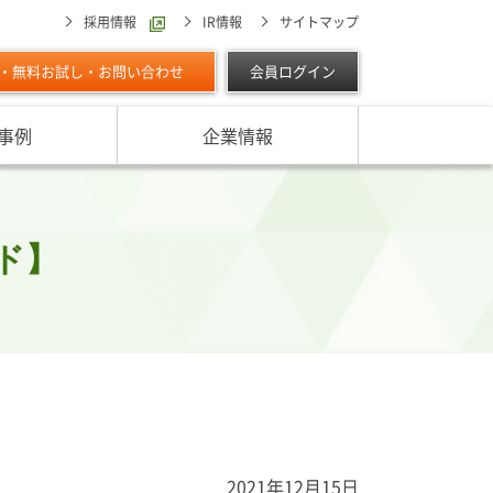
採用情報
IR情報
サイトマップ
・無料お試し・お問い合わせ
会員ログイン
事例
企業情報
スターの独自調査レポート
サービスに対する取り組み
最適な与信限度額の設定方法は
ン調べ（直近リリース）
IPOに向けて
よくあるご質問
リース
ド】
ン調べ（すべて）
リスク管理体制を整備したい
析・業界分析レポート
グの部屋
ン業種別審査ノート
内
2021年12月15日