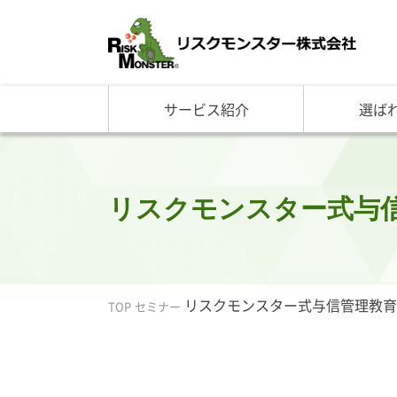
サービス紹介
選ば
サービス一覧
知る・学ぶ TOP
選ばれる理由 TOP
企業情報
基礎講座
リスクモ
与信管理サービス
RM格付
企
反社チェックサービス
RM与信限度額
社
リスモングの与信管理講
トップ
リスクモンスター式与
与信管理用語集
会社概
与信管理コラム・メルマ
事業紹
セミナー情報
アクセ
ビジネス実務与信管理検
グルー
リスクモンスター式与信管理教育
TOP
セミナー
沿革と
リスモ