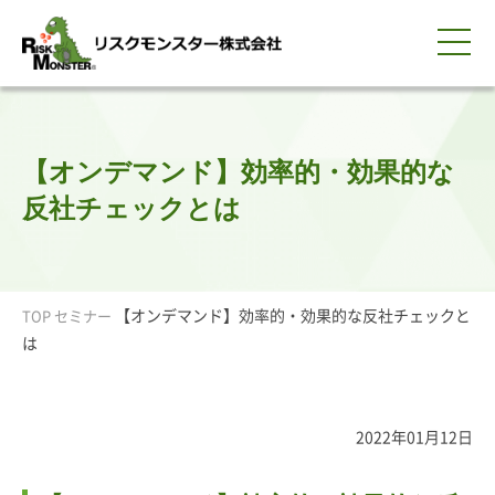
0120-259-440
サービス紹介
選ばれる理由
知る・学ぶ
導入事例
企業情報
採用情報
IR情報
お問い合わせ
平日9:00-18:00(土日祝除く)
資料請求
会員ログイン
【オンデマンド】効率的・効果的な
簡体中文
ENGLISH
反社チェックとは
【オンデマンド】効率的・効果的な反社チェックと
TOP
セミナー
は
2022年01月12日