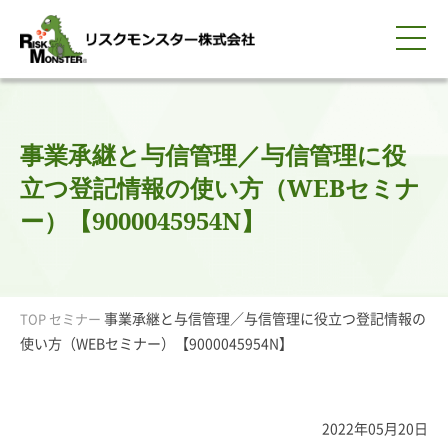
0120-259-440
サービス紹介
選ばれる理由
知る・学ぶ
導入事例
企業情報
採用情報
IR情報
お問い合わせ
平日9:00-18:00(土日祝除く)
資料請求
会員ログイン
事業承継と与信管理／与信管理に役
簡体中文
ENGLISH
立つ登記情報の使い方（WEBセミナ
ー）【9000045954N】
事業承継と与信管理／与信管理に役立つ登記情報の
TOP
セミナー
使い方（WEBセミナー）【9000045954N】
2022年05月20日