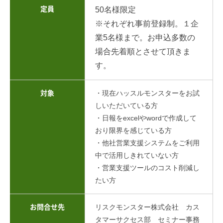
定員
50名様限定
※それぞれ事前登録制。１企
業5
名様まで。お申込多数の
場合先着順とさせて頂きま
す。
・現在ハッスルモンスターをお試
対象
しいただいている方
・日報をexcelやwordで作成して
おり限界を感じている方
・他社営業支援システムをご利用
中で活用しきれていない方
・営業支援ツールのコスト削減し
たい方
リスクモンスター株式会社 カス
お問合せ先
タマーサクセス部 セミナー事務