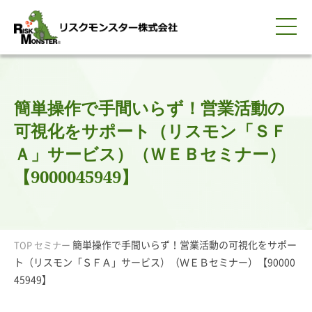
0120-259-440
サービス紹介
選ばれる理由
知る・学ぶ
導入事例
企業情報
採用情報
IR情報
お問い合わせ
平日9:00-18:00(土日祝除く)
資料請求
会員ログイン
簡単操作で手間いらず！営業活動の
簡体中文
ENGLISH
可視化をサポート（リスモン「ＳＦ
Ａ」サービス）（ＷＥＢセミナー）
【9000045949】
簡単操作で手間いらず！営業活動の可視化をサポー
TOP
セミナー
ト（リスモン「ＳＦＡ」サービス）（ＷＥＢセミナー）【90000
45949】