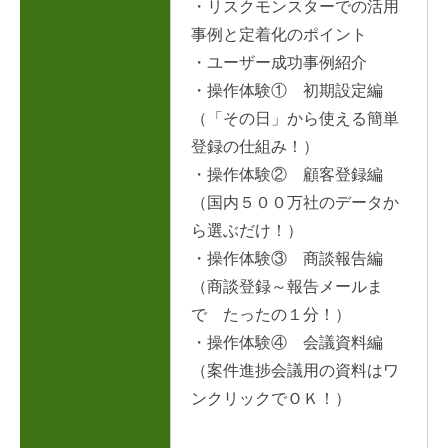
・リスクモンスターでの活用
事例と定着化のポイント
・ユーザー成功事例紹介
・操作体験① 初期設定編
（「その日」から使える簡単
登録の仕組み！）
・操作体験② 顧客登録編
（国内５００万社のデータか
ら選ぶだけ！）
・操作体験③ 商談報告編
（商談登録～報告メールま
で たったの１分！）
・操作体験④ 会議資料編
（案件進捗会議用の資料はワ
ンクリックでＯＫ！）