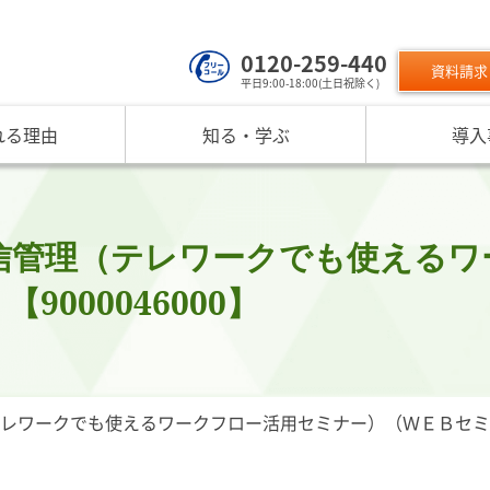
0120-259-440
資料請求
平日9:00-18:00(土日祝除く)
れる理由
知る・学ぶ
導入
サービスのご利用について
 TOP
課題から探す
リスクモン
ンスターについて
お役立ちコンテンツ
取り組み
ニュース
現在の評価指標に不満がある
ご利用料金
業データ活用サービス
反社チェックヒートマップ
リスモ
反社チェックツールの
ご入会方法
員研修・リスクマネジメント研修
企業リスク管理への独自AI活用
座
メッセージ
与信管理の役割が知りたい
サービス品質向上
プレスリ
信管理（テレワークでも使えるワ
リスモ
活用方法を知りたい
要
与信管理の重要性
インターネット企業情報調査
SNS情報
000046000】
倒産分
ガ
介
債権保証サービスの重要性
SDGsへの取組
リスモン
リスモ
スマップ
反社チェックの必要性と4つの調査方法
DXへの取組
書籍のご案
定試験
プ紹介
内部統制を強化するための与信管理
リスモンポイントプログラム
サービスの変遷
リスモン財団
ワークでも使えるワークフロー活用セミナー）（ＷＥＢセミナー）
ンの目指すところ