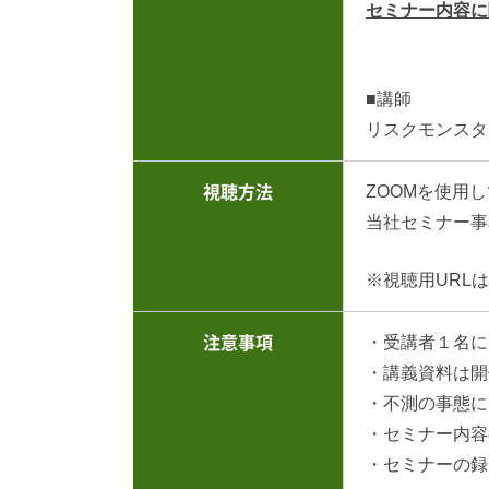
セミナー内容に
■講師
リスクモンスタ
ZOOMを使用
視聴方法
当社セミナー事
※視聴用URL
・受講者１名に
注意事項
・講義資料は開
・不測の事態に
・セミナー内容
・セミナーの録