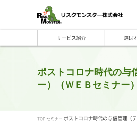
サービス紹介
選ば
サービス一覧
知る・学ぶ TOP
選ばれる理由 TOP
企業情報
基礎講座
リスクモ
与信管理サービス
RM格付
企
反社チェックサービス
RM与信限度額
社
リスモングの与信管理講
トップ
ポストコロナ時代の与
与信管理用語集
会社概
ー）（ＷＥＢセミナー）【9
与信管理コラム・メルマ
事業紹
セミナー情報
アクセ
ビジネス実務与信管理検
グルー
沿革と
ポストコロナ時代の与信管理（テレ
リスモ
TOP
セミナー