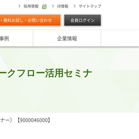
採用情報
IR情報
サイトマップ
・無料お試し・お問い合わせ
会員ログイン
事例
企業情報
スターの独自調査レポート
サービスに対する取り組み
最適な与信限度額の設定方法は
ン調べ（直近リリース）
IPOに向けて
よくあるご質問
リース
ークフロー活用セミナ
ン調べ（すべて）
リスク管理体制を整備したい
析・業界分析レポート
グの部屋
ン業種別審査ノート
内
【9000046000】