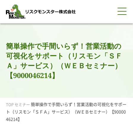
0120-259-440
サービス紹介
選ばれる理由
知る・学ぶ
導入事例
企業情報
採用情報
IR情報
お問い合わせ
平日9:00-18:00(土日祝除く)
資料請求
会員ログイン
簡単操作で手間いらず！営業活動の
簡体中文
ENGLISH
可視化をサポート（リスモン「ＳＦ
Ａ」サービス）（ＷＥＢセミナー）
【9000046214】
簡単操作で手間いらず！営業活動の可視化をサポー
TOP
セミナー
ト（リスモン「ＳＦＡ」サービス）（ＷＥＢセミナー）【90000
46214】