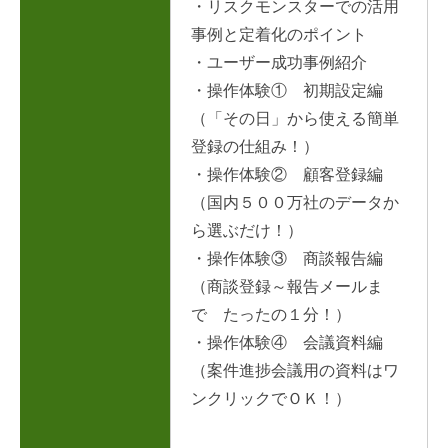
・リスクモンスターでの活用
事例と定着化のポイント
・ユーザー成功事例紹介
・操作体験① 初期設定編
（「その日」から使える簡単
登録の仕組み！）
・操作体験② 顧客登録編
（国内５００万社のデータか
ら選ぶだけ！）
・操作体験③ 商談報告編
（商談登録～報告メールま
で たったの１分！）
・操作体験④ 会議資料編
（案件進捗会議用の資料はワ
ンクリックでＯＫ！）