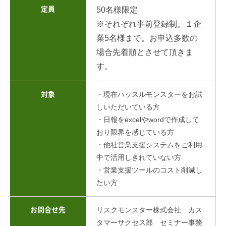
定員
50名様限定
※それぞれ事前登録制。１企
業5
名様まで。お申込多数の
場合先着順とさせて頂きま
す。
・現在ハッスルモンスターをお試
対象
しいただいている方
・日報をexcelやwordで作成して
おり限界を感じている方
・他社営業支援システムをご利用
中で活用しきれていない方
・営業支援ツールのコスト削減し
たい方
リスクモンスター株式会社 カス
お問合せ先
タマーサクセス部 セミナー事務