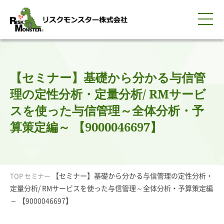
0120-259-440
サービス紹介
選ばれる理由
知る・学ぶ
導入事例
企業情報
採用情報
IR情報
お問い合わせ
平日9:00-18:00(土日祝除く)
資料請求
会員ログイン
【セミナー】基礎から分かる与信管
簡体中文
ENGLISH
理の定性分析・定量分析/ RMサービ
スを使った与信管理～全体分析・予
算策定編～ 【9000046697】
【セミナー】基礎から分かる与信管理の定性分析・
TOP
セミナー
定量分析/ RMサービスを使った与信管理～全体分析・予算策定編
～ 【9000046697】