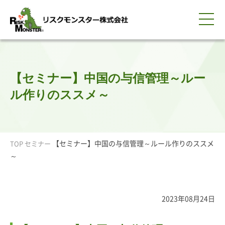
0120-259-440
サービス紹介
選ばれる理由
知る・学ぶ
導入事例
企業情報
採用情報
IR情報
お問い合わせ
平日9:00-18:00(土日祝除く)
資料請求
会員ログイン
【セミナー】中国の与信管理～ルー
簡体中文
ENGLISH
ル作りのススメ～
【セミナー】中国の与信管理～ルール作りのススメ
TOP
セミナー
～
2023年08月24日