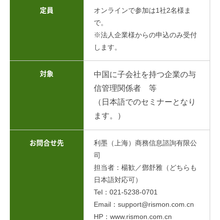
オンラインで参加は1社2名様ま
定員
で。
※法人企業様からの申込のみ受付
します。
対象
中国に子会社を持つ企業の与
信管理関係者 等
（日本語でのセミナーとなり
ます。）
利墨（上海）商務信息諮詢有限公
お問合せ先
司
担当者：楊歓／鄧舒雅（どちらも
日本語対応可）
Tel：021-5238-0701
Email：support@rismon.com.cn
HP：www.rismon.com.cn