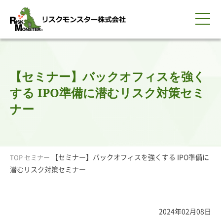
0120-259-440
サービス紹介
選ばれる理由
知る・学ぶ
導入事例
企業情報
採用情報
IR情報
お問い合わせ
平日9:00-18:00(土日祝除く)
資料請求
会員ログイン
【セミナー】バックオフィスを強く
簡体中文
ENGLISH
する IPO準備に潜むリスク対策セミ
ナー
【セミナー】バックオフィスを強くする IPO準備に
TOP
セミナー
潜むリスク対策セミナー
2024年02月08日