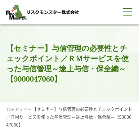
0120-259-440
サービス紹介
選ばれる理由
知る・学ぶ
導入事例
企業情報
採用情報
IR情報
お問い合わせ
平日9:00-18:00(土日祝除く)
資料請求
会員ログイン
【セミナー】与信管理の必要性とチ
簡体中文
ENGLISH
ェックポイント／ＲＭサービスを使
った与信管理～途上与信・保全編～
【9000047060】
【セミナー】与信管理の必要性とチェックポイント
TOP
セミナー
／ＲＭサービスを使った与信管理～途上与信・保全編～【90000
47060】