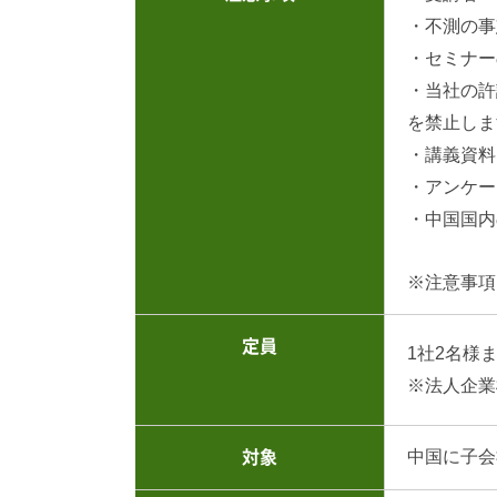
・不測の事
・セミナー
・当社の許
を禁止しま
・講義資料
・アンケー
・中国国内
※注意事項
定員
1社2名様
※法人企業
中国に子会
対象