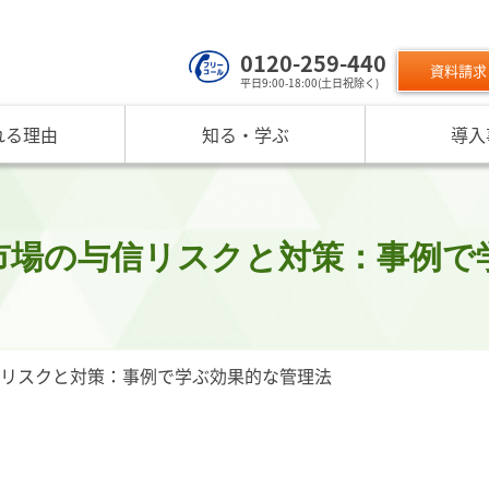
0120-259-440
資料請求
平日9:00-18:00(土日祝除く)
れる理由
知る・学ぶ
導入
サービスのご利用について
 TOP
課題から探す
リスクモン
ンスターについて
お役立ちコンテンツ
取り組み
ニュース
現在の評価指標に不満がある
ご利用料金
業データ活用サービス
反社チェックヒートマップ
リスモ
反社チェックツールの
ご入会方法
員研修・リスクマネジメント研修
企業リスク管理への独自AI活用
座
メッセージ
与信管理の役割が知りたい
サービス品質向上
プレスリ
市場の与信リスクと対策：事例で
リスモ
活用方法を知りたい
要
与信管理の重要性
インターネット企業情報調査
SNS情報
倒産分
ガ
介
債権保証サービスの重要性
SDGsへの取組
リスモン
リスモ
スマップ
反社チェックの必要性と4つの調査方法
DXへの取組
書籍のご案
定試験
プ紹介
内部統制を強化するための与信管理
リスモンポイントプログラム
リスクと対策：事例で学ぶ効果的な管理法
サービスの変遷
リスモン財団
ンの目指すところ