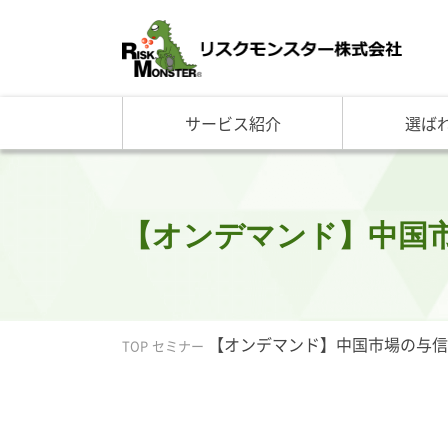
サービス紹介
選ば
サービス一覧
知る・学ぶ TOP
選ばれる理由 TOP
企業情報
基礎講座
リスクモ
与信管理サービス
RM格付
企
反社チェックサービス
RM与信限度額
社
リスモングの与信管理講
トップ
【オンデマンド】中国
与信管理用語集
会社概
与信管理コラム・メルマ
事業紹
セミナー情報
アクセ
ビジネス実務与信管理検
グルー
【オンデマンド】中国市場の与信
TOP
セミナー
沿革と
リスモ