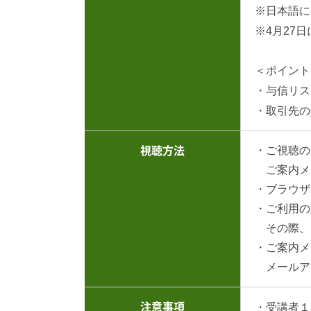
※日本語に
※4月27
＜ポイント
・与信リス
・取引先の
・ご視聴の
視聴方法
ご案内メ
・ブラウザで
・ご利用の
その際、
・ご案内メ
メールア
注意事項
・受講者１