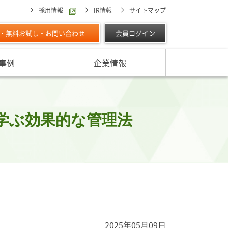
採用情報
IR情報
サイトマップ
・無料お試し・お問い合わせ
会員ログイン
事例
企業情報
スターの独自調査レポート
サービスに対する取り組み
最適な与信限度額の設定方法は
ン調べ（直近リリース）
IPOに向けて
よくあるご質問
リース
学ぶ効果的な管理法
ン調べ（すべて）
リスク管理体制を整備したい
析・業界分析レポート
グの部屋
ン業種別審査ノート
内
2025年05月09日