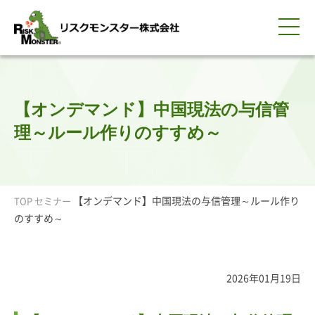
0120-259-440
サービス紹介
選ばれる理由
知る・学ぶ
導入事例
企業情報
採用情報
IR情報
お問い合わせ
平日9:00-18:00(土日祝除く)
資料請求
会員ログイン
【オンデマンド】中国現法の与信管
簡体中文
ENGLISH
理～ルール作りのすすめ～
【オンデマンド】中国現法の与信管理～ルール作り
TOP
セミナー
のすすめ～
2026年01月19日