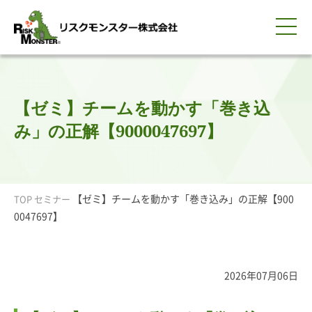
0120-259-440
サービス紹介
選ばれる理由
知る・学ぶ
導入事例
企業情報
採用情報
IR情報
お問い合わせ
平日9:00-18:00(土日祝除く)
資料請求
会員ログイン
【ゼミ】チームを動かす「巻き込
簡体中文
ENGLISH
み」の正解【9000047697】
【ゼミ】チームを動かす「巻き込み」の正解【900
TOP
セミナー
0047697】
2026年07月06日