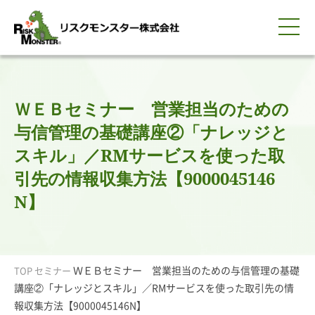
0120-259-440
サービス紹介
選ばれる理由
知る・学ぶ
導入事例
企業情報
採用情報
IR情報
お問い合わせ
平日9:00-18:00(土日祝除く)
資料請求
会員ログイン
ＷＥＢセミナー 営業担当のための
簡体中文
ENGLISH
与信管理の基礎講座②「ナレッジと
スキル」／RMサービスを使った取
引先の情報収集方法【9000045146
N】
ＷＥＢセミナー 営業担当のための与信管理の基礎
TOP
セミナー
講座②「ナレッジとスキル」／RMサービスを使った取引先の情
報収集方法【9000045146N】