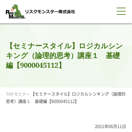
0120-259-440
サービス紹介
選ばれる理由
知る・学ぶ
導入事例
企業情報
採用情報
IR情報
お問い合わせ
平日9:00-18:00(土日祝除く)
資料請求
会員ログイン
【セミナースタイル】ロジカルシン
簡体中文
ENGLISH
キング（論理的思考）講座１ 基礎
編【9000045112】
【セミナースタイル】ロジカルシンキング（論理的
TOP
セミナー
思考）講座１ 基礎編【9000045112】
2021年06月11日