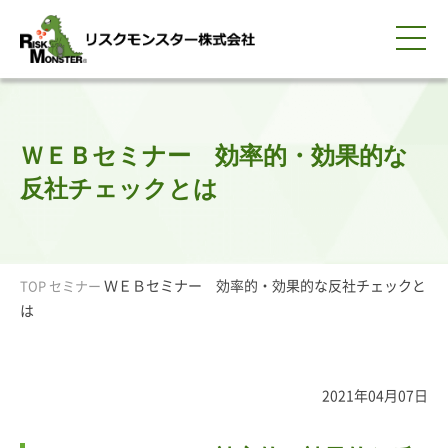
0120-259-440
サービス紹介
選ばれる理由
知る・学ぶ
導入事例
企業情報
採用情報
IR情報
お問い合わせ
平日9:00-18:00(土日祝除く)
資料請求
会員ログイン
ＷＥＢセミナー 効率的・効果的な
簡体中文
ENGLISH
反社チェックとは
ＷＥＢセミナー 効率的・効果的な反社チェックと
TOP
セミナー
は
2021年04月07日