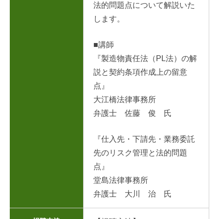
法的問題点について解説いた
します。
■講師
『製造物責任法（PL法）の解
説と契約条項作成上の留意
点』
大江橋法律事務所
弁護士 佐藤 俊
氏
『仕入先・下請先・業務委託
先のリスク管理と法的問題
点』
堂島法律事務所
弁護士 大川 治 氏