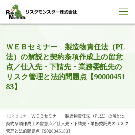
0120-259-440
サービス紹介
選ばれる理由
知る・学ぶ
導入事例
企業情報
採用情報
IR情報
お問い合わせ
平日9:00-18:00(土日祝除く)
資料請求
会員ログイン
ＷＥＢセミナー 製造物責任法（PL
簡体中文
ENGLISH
法）の解説と契約条項作成上の留意
点／仕入先・下請先・業務委託先の
リスク管理と法的問題点【90000451
83】
ＷＥＢセミナー 製造物責任法（PL法）の解説と
TOP
セミナー
契約条項作成上の留意点／仕入先・下請先・業務委託先のリスク
管理と法的問題点【9000045183】