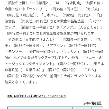
順位が上昇している業種としては、「森永乳業」（前回８位→
今回５位）や「サントリー」（同36位→同９位）、「カゴメ」
（同28位→同13位）、「日本ハム」（同89位→同13位）、「日
清食品」（同36位→同19位）などの飲食料品製造業、「パナソ
ニック」（前回４位→今回３位）や「アップル（Ａｐｐｌｅ）」
（同47位→同９位）などの電気機器製造業が挙げられます。
その他に「日本航空（ＪＡＬ）」（同28位→同３位）、「花
王」（同36位→同６位）、「アマゾン」（同47位→同11位）、
「デンソー」（同47位→同13位）、「サンリオ」（同73位→同1
9位）などの企業がランクアップしており、他方、「ソニー・ミ
ュージックエンタテインメント」（同８位→同75位）、「東日本
旅客鉄道（ＪＲ東日本）」（同16位→同75位）、「ＴＢＳ」
（同16位→同55位）などが、前回から大幅にランクダウンする
結果となっています。