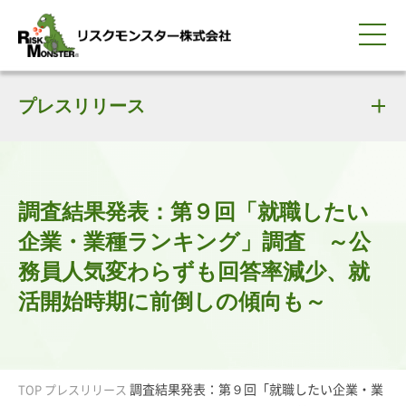
0120-259-440
サービス紹介
選ばれる理由
プレスリリース
知る・学ぶ
導入事例
企業情報
採用情報
IR情報
お問い合わせ
平日9:00-18:00(土日祝除く)
資料請求
会員ログイン
簡体中文
ENGLISH
調査結果発表：第９回「就職したい
企業・業種ランキング」調査 ～公
務員人気変わらずも回答率減少、就
活開始時期に前倒しの傾向も～
調査結果発表：第９回「就職したい企業・業
TOP
プレスリリース