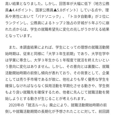
高い結果となりました。しかし、回答率が大幅に低下（地方公務
員▲4.4ポイント、国家公務員▲5.8ポイント）している点や、理
系や男性において「パナソニック」、「トヨタ自動車」が２位に
ランクインし、公務員によるトップ２独占の牙城が５年ぶりに崩
れた点からは、学生の就職希望先に変化の兆しがうかがえる結果
となっています。
また、本調査結果によれば、学生にとっての理想の就職活動開
始時期は、従来と同様に「大学３年生前期」であり、大学在学中
は学業に専念し、大学３年生から１年程度で就活を終えたいとい
う意向に変化はありません。しかし、その意向とは裏腹に、就職
活動開始時期の前倒し傾向が表れており、その背景として、企業
としては売り手市場であるが故に、他社よりも早く優秀な学生を
確保しなければならなく採用活動を早期化させる動きや、学生側
もより良い就職先を確保するため、他者に先んじて就職活動を開
始しようとする動きが生じることが考えられます。
2020年の「就活ルール」廃止により、就職活動開始時期の前
倒しや就職活動期間の長期化が予想されたことに対して、前回調