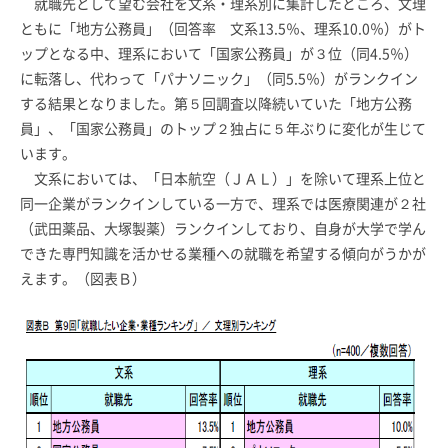
就職先として望む会社を文系・理系別に集計したところ、文理
ともに「地方公務員」（回答率 文系13.5％、理系10.0％）がト
ップとなる中、理系において「国家公務員」が３位（同4.5％）
に転落し、代わって「パナソニック」（同5.5％）がランクイン
する結果となりました。第５回調査以降続いていた「地方公務
員」、「国家公務員」のトップ２独占に５年ぶりに変化が生じて
います。
文系においては、「日本航空（ＪＡＬ）」を除いて理系上位と
同一企業がランクインしている一方で、理系では医療関連が２社
（武田薬品、大塚製薬）ランクインしており、自身が大学で学ん
できた専門知識を活かせる業種への就職を希望する傾向がうかが
えます。（図表Ｂ）