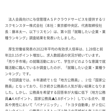
法人会員向けに与信管理ＡＳＰクラウドサービスを提供するリ
スクモンスター株式会社（本社：東京都中央区、代表取締役社
長：藤本太一、以下リスモン）は、第９回「就職したい企業・業
種ランキング」調査結果を発表いたしました。
厚生労働省発表の2022年平均の有効求人倍率は、1.28倍と前
年比0.15ポイント増加し、求人数超過の状況が続いています。
「売り手市場」の就職活動において、学生がどのような意識で就
職活動に臨んでいるか調査したのが、「就職したい企業・業種ラ
ンキング」です。
今回調査では、８年連続で１位「地方公務員」、２位「国家公
務員」となっており、引き続き公務員の人気が高い結果となりま
した。しかし、公務員を希望する回答率が大幅に低下（地方公務
員▲4.4ポイント、国家公務員▲5.8ポイント）している点や、理
系や男性において「パナソニック」、「トヨタ自動車」が２位に
ランクインし、公務員によるトップ２独占の牙城が５年ぶりに崩