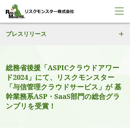
0120-259-440
サービス紹介
選ばれる理由
プレスリリース
知る・学ぶ
導入事例
企業情報
採用情報
IR情報
お問い合わせ
平日9:00-18:00(土日祝除く)
資料請求
会員ログイン
簡体中文
ENGLISH
総務省後援「ASPICクラウドアワー
ド2024」にて、リスクモンスター
「与信管理クラウドサービス」が 基
幹業務系ASP・SaaS部門の総合グラ
ンプリを受賞！