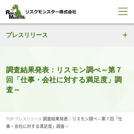
0120-259-440
サービス紹介
選ばれる理由
プレスリリース
知る・学ぶ
導入事例
企業情報
採用情報
IR情報
お問い合わせ
平日9:00-18:00(土日祝除く)
資料請求
会員ログイン
簡体中文
ENGLISH
調査結果発表：リスモン調べ～第７
回「仕事・会社に対する満足度」調
査～
調査結果発表：リスモン調べ～第７回「仕
TOP
プレスリリース
事・会社に対する満足度」調査～