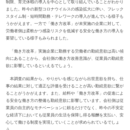
制限、育児休暇の導入を中心として取り組んでいることがわかり
ました。昨今の新型コロナウイルスの感染拡大に伴い、フレック
スタイム制・短時間勤務・テレワークの導入が進んでいる様子も
うかがえます。一方で「働き方改革」が未実施の企業に対して、
労働者側は柔軟かつ感染リスクを低減する安全な働き方の導入を
要望している様子もみられました。
「働き方改革」実施企業に勤務する労働者の勤続意欲は高い傾
向にあることから、会社側の働き方改善意識が、従業員の勤続意
欲に影響しているといえるでしょう。
本調査の結果から、やりがいを感じながら出世意欲を持ち、仕
事の結果に対して適正な評価を受けることが高い勤続意欲に繋が
ることがうかがえます。また、給料や「働き方改革」の促進によ
る安全な働き方の整備も勤続意欲に影響しています。会社側は従
業員の自主的なモチベーションに頼るだけでなく、昨今の不安定
な経済下においても従業員の生活を保障し得る報酬を支払い、安
心して働ける制度を実現していくことが求められているでしょ
う。