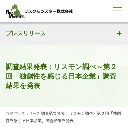
0120-259-440
サービス紹介
選ばれる理由
プレスリリース
知る・学ぶ
導入事例
企業情報
採用情報
IR情報
お問い合わせ
平日9:00-18:00(土日祝除く)
資料請求
会員ログイン
簡体中文
ENGLISH
調査結果発表：リスモン調べ～第２
回「独創性を感じる日本企業」調査
結果を発表
調査結果発表：リスモン調べ～第２回「独創
TOP
プレスリリース
性を感じる日本企業」調査結果を発表