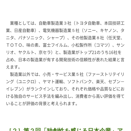
業種としては、自動車製造業３社（トヨタ自動車、本田技研工
業、日産自動車）、電気機器製造業５社（ソニー、キヤノン、タ
ニタ、パナソニック、シャープ）、その他製造業８社（任天堂、
ＴＯＴＯ、味の素、富士フイルム、小松製作所（コマツ）、サン
リオ、ヤクルト、京セラ）と、製造業がトップ21のうち16社を
占め、日本の製造業が有する開発技術の信頼性が表れた結果と言
えます。
製造業以外では、小売・サービス業５社（ファーストリテイリ
ング（ユニクロ）、ヤマト運輸、ソフトバンク、楽天、セブン－
イレブン）がランクインしており、それぞれ価格や品質などにお
ける独自のサービス手法を編み出し、消費者から高い評価を得て
いることが評価の背景と考えられます。
［２］第２回「独創性を感じる日本企業」ア