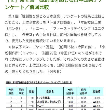
ンケート／前回比較
第１回「独創性を感じる日本企業」アンケートの結果と比較し
たところ、上位企業のうち「トヨタ自動車」、「本田技研工業
（ホンダ）」、「ソニー」、「ファーストリテイリング（ユニク
ロ）」、「任天堂」の上位５社は、前回と同順位を維持してお
り、安定した支持を得続けているといえます。
６位以下では、「ヤマト運輸」（前回15位→今回６位）、「小
松製作所（コマツ）」（前回29位→今回17位）の２社がそれぞ
れに大幅にラックアップしましたが、それ以外での大きな変動は
殆ど見られず、上位21社のうち、18社は前回調査に引き続いて
の上位入りとなりました。（図表Ｂ）