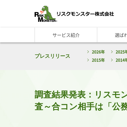
サービス紹介
選ば
サービス一覧
知る・学ぶ TOP
選ばれる理由 TOP
企業情報
2026年
2025
基礎講座
リスクモ
与信管理サービス
RM格付
企
プレスリリース
2015年
2014
反社チェックサービス
RM与信限度額
社
リスモングの与信管理講
トップ
与信管理用語集
会社概
与信管理コラム・メルマ
事業紹
セミナー情報
アクセ
調査結果発表：リスモ
ビジネス実務与信管理検
グルー
沿革と
査～合コン相手は「公
リスモ