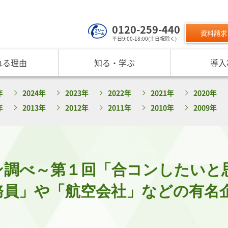
0120-259-440
資料請求
平日9:00-18:00(土日祝除く)
れる理由
知る・学ぶ
導入
サービスのご利用について
 TOP
課題から探す
リスクモン
年
2024年
2023年
2022年
2021年
2020年
ンスターについて
お役立ちコンテンツ
取り組み
ニュース
現在の評価指標に不満がある
ご利用料金
業データ活用サービス
反社チェックヒートマップ
リスモ
年
2013年
2012年
2011年
2010年
2009年
反社チェックツールの
ご入会方法
員研修・リスクマネジメント研修
企業リスク管理への独自AI活用
座
メッセージ
与信管理の役割が知りたい
サービス品質向上
プレスリ
リスモ
活用方法を知りたい
要
与信管理の重要性
インターネット企業情報調査
SNS情報
倒産分
ガ
介
債権保証サービスの重要性
SDGsへの取組
リスモン
リスモ
スマップ
反社チェックの必要性と4つの調査方法
DXへの取組
ン調べ～第１回「合コンしたいと
書籍のご案
定試験
プ紹介
内部統制を強化するための与信管理
リスモンポイントプログラム
サービスの変遷
リスモン財団
務員」や「航空会社」などの有名
ンの目指すところ