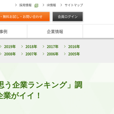
採用情報
IR情報
サイトマップ
・無料お試し・お問い合わせ
会員ログイン
事例
企業情報
スターの独自調査レポート
2019年
2018年
2017年
2016年
サービスに対する取り組み
最適な与信限度額の設定方法は
ン調べ（直近リリース）
2008年
2007年
2006年
2005年
IPOに向けて
よくあるご質問
リース
ン調べ（すべて）
リスク管理体制を整備したい
析・業界分析レポート
グの部屋
ン業種別審査ノート
思う企業ランキング」調
内
企業がイイ！