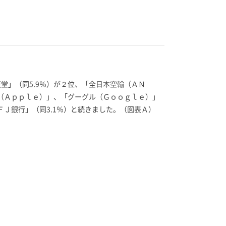
堂」（同5.9％）が２位、「全日本空輸（ＡＮ
ル（Ａｐｐｌｅ）」、「グーグル（Ｇｏｏｇｌｅ）」
ＦＪ銀行」（同3.1％）と続きました。（図表Ａ）