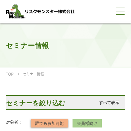
0120-259-440
サービス紹介
選ばれる理由
知る・学ぶ
導入事例
企業情報
採用情報
IR情報
お問い合わせ
平日9:00-18:00(土日祝除く)
資料請求
会員ログイン
セミナー情報
簡体中文
ENGLISH
TOP
セミナー情報
セミナーを絞り込む
すべて表示
対象者：
誰でも参加可能
会員様向け