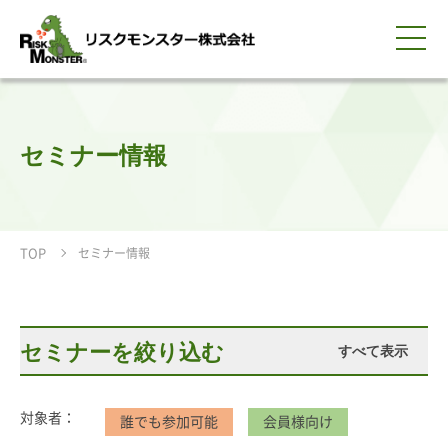
0120-259-440
サービス紹介
選ばれる理由
知る・学ぶ
導入事例
企業情報
採用情報
IR情報
お問い合わせ
平日9:00-18:00(土日祝除く)
資料請求
会員ログイン
セミナー情報
簡体中文
ENGLISH
TOP
セミナー情報
セミナーを絞り込む
すべて表示
対象者：
誰でも参加可能
会員様向け