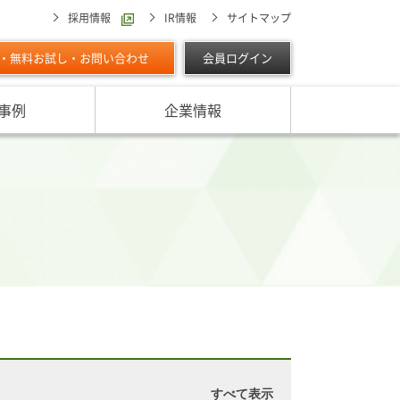
採用情報
IR情報
サイトマップ
・無料お試し・お問い合わせ
会員ログイン
事例
企業情報
スターの独自調査レポート
サービスに対する取り組み
最適な与信限度額の設定方法は
ン調べ（直近リリース）
IPOに向けて
よくあるご質問
リース
ン調べ（すべて）
リスク管理体制を整備したい
析・業界分析レポート
グの部屋
ン業種別審査ノート
内
すべて表示