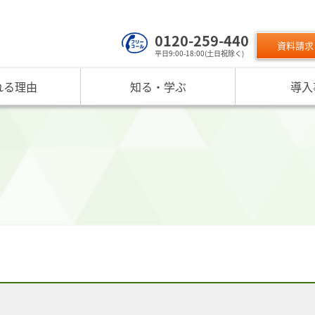
0120-259-440
資料請求
平日9:00-18:00(土日祝除く)
れる理由
知る・学ぶ
導入
サービスのご利用について
 TOP
課題から探す
リスクモン
ンスターについて
お役立ちコンテンツ
取り組み
ニュース
現在の評価指標に不満がある
ご利用料金
業データ活用サービス
反社チェックヒートマップ
リスモ
反社チェックツールの
ご入会方法
員研修・リスクマネジメント研修
企業リスク管理への独自AI活用
座
メッセージ
与信管理の役割が知りたい
サービス品質向上
プレスリ
リスモ
活用方法を知りたい
要
与信管理の重要性
インターネット企業情報調査
SNS情報
倒産分
ガ
介
債権保証サービスの重要性
SDGsへの取組
リスモン
リスモ
スマップ
反社チェックの必要性と4つの調査方法
DXへの取組
書籍のご案
定試験
プ紹介
内部統制を強化するための与信管理
リスモンポイントプログラム
サービスの変遷
リスモン財団
ンの目指すところ