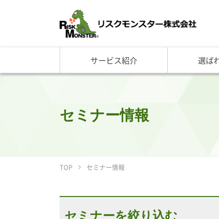
サービス紹介
選ば
サービス一覧
知る・学ぶ TOP
選ばれる理由 TOP
企業情報
基礎講座
リスクモ
与信管理サービス
RM格付
企
反社チェックサービス
RM与信限度額
社
リスモングの与信管理講
トップ
セミナー情報
与信管理用語集
会社概
与信管理コラム・メルマ
事業紹
セミナー情報
アクセ
ビジネス実務与信管理検
グルー
TOP
セミナー情報
沿革と
リスモ
セミナーを絞り込む