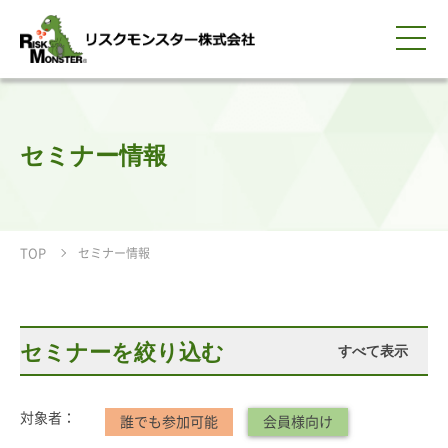
0120-259-440
サービス紹介
選ばれる理由
知る・学ぶ
導入事例
企業情報
採用情報
IR情報
お問い合わせ
平日9:00-18:00(土日祝除く)
資料請求
会員ログイン
セミナー情報
簡体中文
ENGLISH
TOP
セミナー情報
セミナーを絞り込む
すべて表示
対象者：
誰でも参加可能
会員様向け