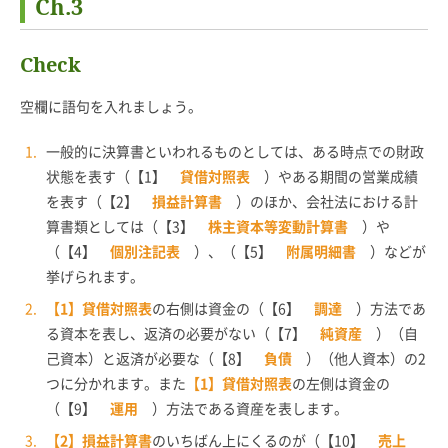
Ch.3
Check
空欄に語句を入れましょう。
一般的に決算書といわれるものとしては、ある時点での財政
状態を表す（【1】
貸借対照表
）やある期間の営業成績
を表す（【2】
損益計算書
）のほか、会社法における計
算書類としては（【3】
株主資本等変動計算書
）や
（【4】
個別注記表
）、（【5】
附属明細書
）などが
挙げられます。
【1】貸借対照表
の右側は資金の（【6】
調達
）方法であ
る資本を表し、返済の必要がない（【7】
純資産
）（自
己資本）と返済が必要な（【8】
負債
）（他人資本）の2
つに分かれます。また
【1】貸借対照表
の左側は資金の
（【9】
運用
）方法である資産を表します。
【2】損益計算書
のいちばん上にくるのが（【10】
売上