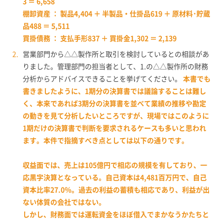
3 ＝ 6,658
棚卸資産 ： 製品4,404 ＋ 半製品・仕掛品619 ＋ 原材料･貯蔵
品488 ＝ 5,511
買掛債務 ： 支払手形837 ＋ 買掛金1,302 ＝ 2,139
営業部門から△△製作所と取引を検討しているとの相談があ
りました。管理部門の担当者として、1.の△△製作所の財務
分析からアドバイスできることを挙げてください。
本書でも
書きましたように、1期分の決算書では議論することは難し
く、本来であれば3期分の決算書を並べて業績の推移や勘定
の動きを見て分析したいところですが、現場ではこのように
1期だけの決算書で判断を要求されるケースも多いと思われ
ます。本件で指摘すべき点としては以下の通りです。
収益面では、売上は105億円で相応の規模を有しており、一
応黒字決算となっている。自己資本は4,481百万円で、自己
資本比率27.0％。過去の利益の蓄積も相応であり、利益が出
ない体質の会社ではない。
しかし、財務面では運転資金をほぼ借入でまかなうかたちと