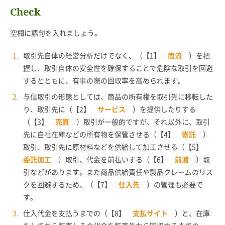
Check
空欄に語句を入れましょう。
取引先自体の経営分析だけでなく、（【1】
商流
）を把
握し、取引自体の安全性を確保することで危険な取引を回避
するとともに、有事の際の回収率を高められます。
与信取引の形態としては、商品の所有権を取引先に移転した
り、取引先に（【2】
サービス
）を提供したりする
（【3】
売買
）取引が一般的ですが、それ以外に、取引
先に自社在庫などの所有物を保管させる（【4】
寄託
）
取引、取引先に原材料などを供給して加工させる（【5】
委託加工
）取引、代金を前払いする（【6】
前渡
）取
引などがあります。また商品供給責任や製品クレームのリス
クを回避するため、（【7】
仕入先
）の管理も必要で
す。
仕入代金を支払うまでの（【8】
支払サイト
）と、在庫