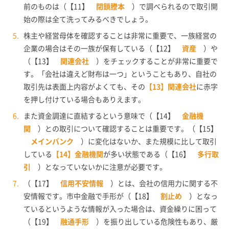
前のものは（【11】
閉鎖謄本
）で調べられるので取引開
始の際は全て洗ってみるべきでしょう。
株主や経営母体を確認することは非常に重要で、一族経営の
企業の場合はその一族が保有している（【12】
資産
）や
（【13】
関連会社
）をチェックすることが非常に重要で
す。「会社は違えど財布は一つ」ということもあり、自社の
取引先は表面上内容がよくても、その
【13】関連会社
に赤字
を押し付けている場合もありえます。
また資金調達に直結するという意味で（【14】
金融機
関
）との取引について確認することは重要です。（【15】
メインバンク
）に変化はないか、また規模に比して取引
している
【14】金融機関
が多い状態である（【16】
多行取
引
）となっていないかに注意が必要です。
（【17】
信用不安情報
）とは、会社の信用力に関する不
安情報です。市中金融で手形が（【18】
割止め
）となっ
ているというような情報が入った場合は、資金繰りに困って
（【19】
融通手形
）を振り出している危険性もあり、厳