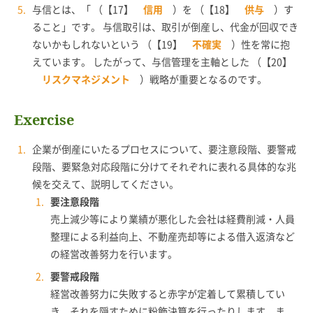
与信とは、「 （【17】
信用
）を （【18】
供与
）す
ること」です。 与信取引は、取引が倒産し、代金が回収でき
ないかもしれないという （【19】
不確実
）性を常に抱
えています。 したがって、与信管理を主軸とした （【20】
リスクマネジメント
）戦略が重要となるのです。
Exercise
企業が倒産にいたるプロセスについて、要注意段階、要警戒
段階、要緊急対応段階に分けてそれぞれに表れる具体的な兆
候を交えて、説明してください。
要注意段階
売上減少等により業績が悪化した会社は経費削減・人員
整理による利益向上、不動産売却等による借入返済など
の経営改善努力を行います。
要警戒段階
経営改善努力に失敗すると赤字が定着して累積してい
き、それを隠すために粉飾決算を行ったりします。ま