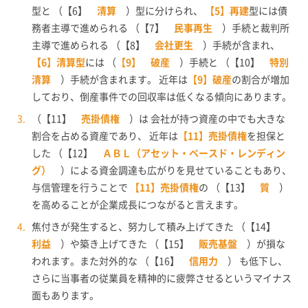
型と （【6】
清算
）型に分けられ、
【5】再建
型には債
務者主導で進められる （【7】
民事再生
）手続と裁判所
主導で進められる （【8】
会社更生
）手続が含まれ、
【6】清算型
には （
【9】 破産
）手続と （【10】
特別
清算
）手続が含まれます。 近年は
【9】破産
の割合が増加
しており、倒産事件での回収率は低くなる傾向にあります。
（【11】
売掛債権
）は 会社が持つ資産の中でも大きな
割合を占める資産であり、 近年は
【11】売掛債権
を担保と
した （【12】
ＡＢＬ（アセット・ベースド・レンディン
グ）
）による資金調達も広がりを見せていることもあり、
与信管理を行うことで
【11】売掛債権
の （【13】
質
）
を高めることが企業成長につながると言えます。
焦付きが発生すると、努力して積み上げてきた （【14】
利益
）や築き上げてきた （【15】
販売基盤
）が損な
われます。また対外的な （【16】
信用力
） も低下し、
さらに当事者の従業員を精神的に疲弊させるというマイナス
面もあります。