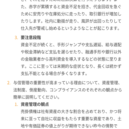
た、赤字が累積すると資金不足を招き、代金回収を急ぐ
ために安売りや在庫処分に走ったり、取引銀行が増加し
たりします。社内に動揺が走り、風評が出回ったりして
仕入先が警戒し始めるというようなことが起こります。
要注意段階
資金不足が続くと、手形ジャンプや支払遅延、給与遅配
や税金滞納など支払を遅らせたり、融通手形や銀行以外
の金融業者から高利資金を導入するなどの状態に至りま
す。ここに至っては末期的な症状となり、長くは続かず
支払不能となる場合が多くなります。
与信管理の重要性が高まっている理由について、資産管理、
法制度、倒産動向、コンプライアンスのそれぞれの観点から
簡単に説明してください。
資産管理の観点
売掛債権は社有資産の大きな割合を占めており、かつ将
来に亘って自社に収益をもたらす重要な資産であり、土
地や有価証券の値上がりが期待できない昨今の情勢で