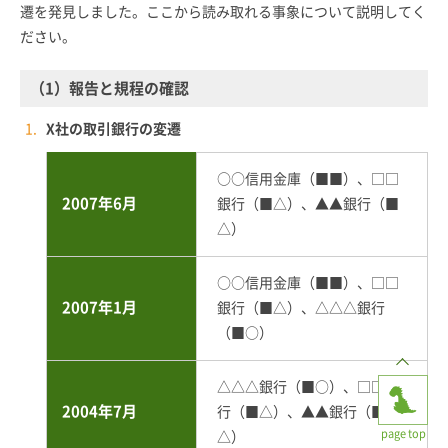
遷を発見しました。ここから読み取れる事象について説明してく
ださい。
（1）報告と規程の確認
X社の取引銀行の変遷
○○信用金庫（■■）、□□
2007年6月
銀行（■△）、▲▲銀行（■
△）
○○信用金庫（■■）、□□
2007年1月
銀行（■△）、△△△銀行
（■○）
△△△銀行（■○）、□□銀
2004年7月
行（■△）、▲▲銀行（■
page top
△）