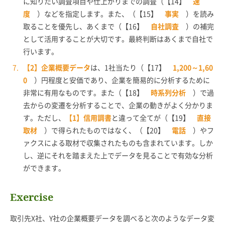
に知りたい調査項目や仕上がりまでの調査（【14】
速
度
）などを指定します。また、（【15】
事実
）を読み
取ることを優先し、あくまで（【16】
自社調査
）の補完
として活用することが大切です。最終判断はあくまで自社で
行います。
【2】企業概要データ
は、1社当たり（【17】
1,200～1,60
0
）円程度と安価であり、企業を簡易的に分析するために
非常に有用なものです。また（【18】
時系列分析
）で過
去からの変遷を分析することで、企業の動きがよく分かりま
す。ただし、
【1】信用調書
と違って全てが（【19】
直接
取材
）で得られたものではなく、（【20】
電話
）やフ
ァクスによる取材で収集されたものも含まれています。しか
し、逆にそれを踏まえた上でデータを見ることで有効な分析
ができます。
Exercise
取引先X社、Y社の企業概要データを調べると次のようなデータ変