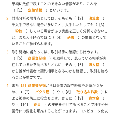
単純に数値で表すことのできない情報があり、これを
（【1】
定性情報
）といいます。
財務分析の限界点としては、そもそも（【2】
決算書
）
を入手できない場合が多いこと、入手したとしても（【3】
粉飾
）している場合があり実態を正しく分析できないこ
と、また入手時点で既に（【4】
過去
）の情報となって
いることが挙げられます。
取引開始に当たっては、取引相手の確認から始めます。
（【5】
商業登記簿
）を取得して、思っている相手が実
在しているかを調べるとともに、その（【6】
法人格
）
から誰が代表者で契約相手となるのかを確認し、取引を始め
ることが重要です。
また
【5】商業登記簿
からは企業の設立経緯や沿革がつか
め、（【7】
パクリ屋
）や（【8】
取り込み詐欺
）に
よる被害の防止に役立ちます。さらに（【9】
資本金
）
や（【10】
役員
）の変遷を併せて調べることで株主や経
営母体の変化を類推することができます。コンピュータ化以