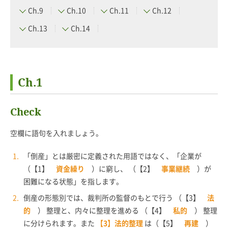
Ch.9
Ch.10
Ch.11
Ch.12
Ch.13
Ch.14
Ch.1
Check
空欄に語句を入れましょう。
「倒産」とは厳密に定義された用語ではなく、「企業が
（【1】
資金繰り
）に窮し、 （【2】
事業継続
）が
困難になる状態」を指します。
倒産の形態別では、裁判所の監督のもとで行う （【3】
法
的
） 整理と、内々に整理を進める （【4】
私的
） 整理
に分けられます。また
【3】法的整理
は（【5】
再建
）