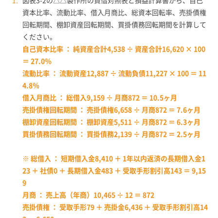
図表3-2の△△製作所の貸借対照表と損益計算書から、自己
資本比率、流動比率、借入月商比、総資本回転率、売掛債権
回転期間、棚卸資産回転期間、買掛債務回転期間を計算して
ください。
自己資本比率 ： 純資産合計4,538 ÷ 資産合計16,620 × 100
＝ 27.0％
流動比率 ： 流動資産12,887 ÷ 流動負債11,227 × 100 ＝ 11
4.8％
借入月商比 ： 総借入9,159 ÷ 月商872 ＝ 10.5ヶ月
売掛債権回転期間 ： 売掛債権6,658 ÷ 月商872 ＝ 7.6ヶ月
棚卸資産回転期間 ： 棚卸資産5,511 ÷ 月商872 ＝ 6.3ヶ月
買掛債務回転期間 ： 買掛債務2,139 ÷ 月商872 ＝ 2.5ヶ月
※ 総借入 ： 短期借入金8,410 ＋ 1年以内返済の長期借入金1
23 ＋ 社債0 ＋ 長期借入金483 ＋ 受取手形割引高143 ＝ 9,15
9
月商 ： 売上高（年商）10,465 ÷ 12 ＝ 872
売掛債権 ： 受取手形79 ＋ 売掛金6,436 ＋ 受取手形割引高14