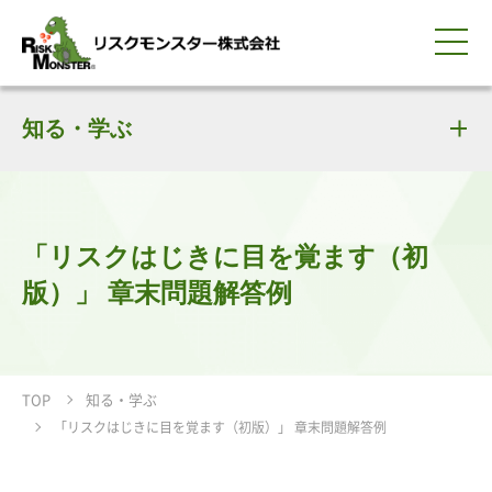
0120-259-440
サービス紹介
選ばれる理由
知る・学ぶ
知る・学ぶ
導入事例
企業情報
採用情報
IR情報
お問い合わせ
平日9:00-18:00(土日祝除く)
資料請求
会員ログイン
簡体中文
ENGLISH
「リスクはじきに目を覚ます（初
版）」 章末問題解答例
TOP
知る・学ぶ
「リスクはじきに目を覚ます（初版）」 章末問題解答例