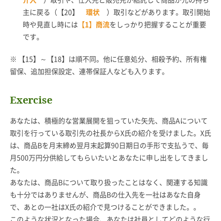
主に戻る（【20】
環状
）取引などがあります。取引開始
時や見直し時には
【1】商流
をしっかり把握することが重要
です。
※ 【15】～【18】は順不同。他に任意処分、相殺予約、所有権
留保、追加担保設定、連帯保証人なども入ります。
Exercise
あなたは、積極的な営業展開を狙っていた矢先、商品Aについて
取引を行っている取引先の社長からX氏の紹介を受けました。X氏
は、商品Bを月末締め翌月末起算90日期日の手形で支払うで、毎
月500万円分供給してもらいたいとあなたに申し出をしてきまし
た。
あなたは、商品Bについて取り扱ったことはなく、関連する知識
も十分ではありませんが、商品Bの仕入先を一社はあなた自身
で、あとの一社はX氏の紹介で見つけることができました。。
このような状況となった場合、あなたは社員としてどのような行