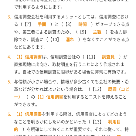
で利用するようにします。
信用調査会社を利用するメリットとしては、信用調査におけ
る（【7】
手間
）と（【8】
時間
）がセーブできる点
や、第三者による調査のため、（【9】
主観
）を極力排
除でき、調査に（【10】
漏れ
）をなくすことができる点
などにあります。
【1】信用調書
は、信用調査会社の（【11】
調査員
）が
直接現地に出向き、取材調査を行うことにより作成されま
す。自社での信用調査に限界がある場合に非常に有効です。
与信額が小さい場合や、情報が多少古くても会社の概要・沿
革などが分かればよいという場合は、（【12】
既調（コピ
ー）
）の
【1】信用調書
を利用するとコストを抑えること
ができます。
【1】信用調書
を利用する際は、信用調査によってどのよう
なことを明らかにしたいのかといった（【13】
利用目
的
）を明確にしておくことが重要です。それに従って、特