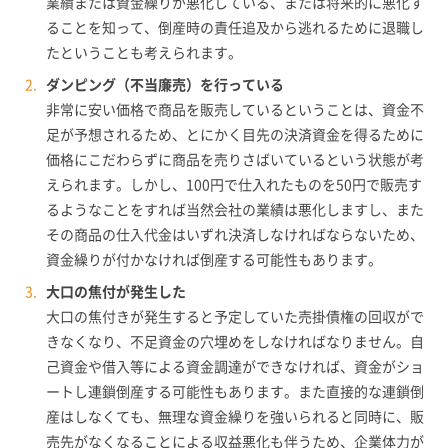
業績または資金繰りが悪化している、または将来的に悪化す
ることを知って、倒産時の責任追及から逃れるために退職し
たということも考えられます。
ダンピング（不当廉売）を行っている
非常に安い価格で商品を販売しているということは、資金不
足が予想されるため、とにかく目先の決済資金を得るために
価格にこだわらずに商品を売りさばいているという状態が考
えられます。しかし、100円で仕入れたものを50円で販売す
るようなことをすれば当然会社の業績は悪化しますし、また
その商品の仕入代金はいずれ決済しなければならないため、
資金繰りが付かなければ倒産する可能性もあります。
大口の焦付が発生した
大口の焦付きが発生すると予定していた売掛債権の回収がで
きなくなり、不足資金の穴埋めをしなければなりません。自
己資金や借入等による資金調達ができなければ、資金がショ
ートし連鎖倒産する可能性もあります。また直接的な連鎖倒
産はしなくても、無理な資金繰りを強いられると同時に、販
売先がなくなることによる収益悪化も伴うため、企業体力が