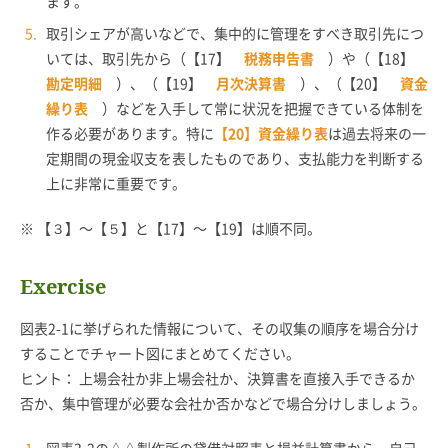
ます。
取引シェアが高いなどで、集中的に管理をすべき取引先につ
いては、取引先から（【17】
税務申告書
）や（【18】
勘定明細
）、（【19】
月次決算書
）、（【20】
資金
繰り表
）などを入手して常に状況を把握できている体制を
作る必要があります。特に
【20】資金繰り表
は過去将来の一
定期間の現金収支を表したものであり、支払能力を判断する
上に非常に重要です。
※ 【３】〜【５】と【17】〜【19】は順不同。
Exercise
図表2-1に挙げられた情報について、その収集の順序を場合分け
することでチャート図にまとめてください。
ヒント： 上場会社か非上場会社か、決算書を直接入手できるか
否か、集中管理が必要な会社か否かなどで場合分けしましょう。