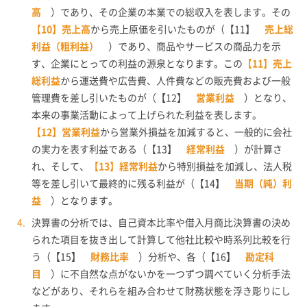
高
）であり、その企業の本業での総収入を表します。その
【10】売上高
から売上原価を引いたものが（【11】
売上総
利益（粗利益）
）であり、商品やサービスの商品力を示
す、企業にとっての利益の源泉となります。この
【11】売上
総利益
から運送費や広告費、人件費などの販売費および一般
管理費を差し引いたものが（【12】
営業利益
）となり、
本来の事業活動によって上げられた利益を表します。
【12】営業利益
から営業外損益を加減すると、一般的に会社
の実力を表す利益である（【13】
経常利益
）が計算さ
れ、そして、
【13】経常利益
から特別損益を加減し、法人税
等を差し引いて最終的に残る利益が（【14】
当期（純）利
益
）となります。
決算書の分析では、自己資本比率や借入月商比決算書の決め
られた項目を抜き出して計算して他社比較や時系列比較を行
う（【15】
財務比率
）分析や、各（【16】
勘定科
目
）に不自然な点がないかを一つずつ調べていく分析手法
などがあり、それらを組み合わせて財務状態を浮き彫りにし