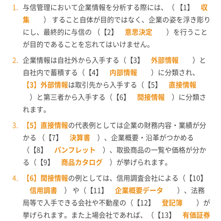
与信管理において企業情報を分析する際には、（ 【1】
収
集
） すること自体が目的ではなく、企業の姿を浮き彫り
にし、最終的に与信の （【2】
意思決定
）を行うこと
が目的であることを忘れてはいけません。
企業情報は自社外から入手する（【3】
外部情報
）と
自社内で蓄積する（【4】
内部情報
）に分類され、
【3】外部情報
は取引先から入手する（【5】
直接情報
）と第三者から入手する（【6】
間接情報
）に分類さ
れます。
【5】直接情報
の代表例としては企業の財務内容・業績が分
かる （【7】
決算書
）、企業概要・沿革がつかめる
（【8】
パンフレット
）、取扱商品の一覧や価格が分か
る（【9】
商品カタログ
）が挙げられます。
【6】間接情報
の例としては、信用調査会社による（【10】
信用調書
） や（【11】
企業概要データ
）、法務
局等で入手できる会社や不動産の（【12】
登記簿
）が
挙げられます。また上場会社であれば、（【13】
有価証券