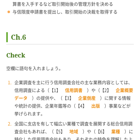
算書を入手するなど取引開始後の管理方針を決める
与信限度申請書を提出し、取引開始の決裁を取得する
Ch.6
Check
空欄に語句を入れましょう。
企業調査を主に行う信用調査会社の主な業務内容としては、
信用調査による（【1】
信用調書
）や（【2】
企業概要
データ
）の提供や、（【3】
企業倒産
）に関する情報
や統計の提供、企業年鑑等の（【4】
出版
）事業などが
挙げられます。
全国に支店を有して幅広い業種で調査を展開する総合信用調
査会社もあれば、（【5】
地域
）や（【6】
業種
）に
特化した信用調査会社もあり、それぞれの特色を理解した上