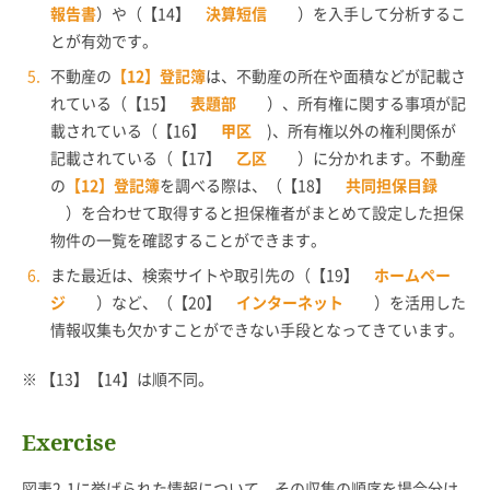
報告書
）や（【14】
決算短信
）を入手して分析するこ
とが有効です。
不動産の
【12】登記簿
は、不動産の所在や面積などが記載さ
れている（【15】
表題部
）、所有権に関する事項が記
載されている（【16】
甲区
)、所有権以外の権利関係が
記載されている（【17】
乙区
）に分かれます。不動産
の
【12】登記簿
を調べる際は、（【18】
共同担保目録
）を合わせて取得すると担保権者がまとめて設定した担保
物件の一覧を確認することができます。
また最近は、検索サイトや取引先の（【19】
ホームペー
ジ
）など、（【20】
インターネット
）を活用した
情報収集も欠かすことができない手段となってきています。
※ 【13】【14】は順不同。
Exercise
図表2-1に挙げられた情報について、その収集の順序を場合分け