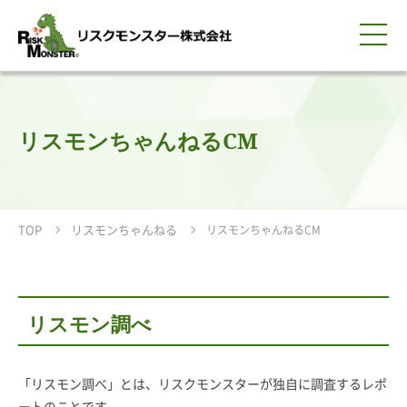
0120-259-440
サービス紹介
選ばれる理由
知る・学ぶ
導入事例
企業情報
採用情報
IR情報
お問い合わせ
平日9:00-18:00(土日祝除く)
資料請求
会員ログイン
リスモンちゃんねるCM
簡体中文
ENGLISH
TOP
リスモンちゃんねる
リスモンちゃんねるCM
リスモン調べ
「リスモン調べ」とは、リスクモンスターが独自に調査するレポ
ートのことです。