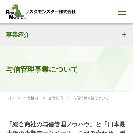
0120-259-440
サービス紹介
選ばれる理由
事業紹介
知る・学ぶ
導入事例
企業情報
採用情報
IR情報
お問い合わせ
平日9:00-18:00(土日祝除く)
資料請求
会員ログイン
簡体中文
ENGLISH
与信管理事業について
TOP
企業情報
事業紹介
与信管理事業について
「総合商社の与信管理ノウハウ」と「日本最