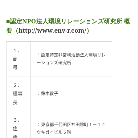
■認定NPO法人環境リレーションズ研究所 概
要（
http://www.env-r.com/
）
１．
：認定特定非営利活動法人環境リレ
商
ーションズ研究所
号
２．
理事
：鈴木敦子
長
３．
：東京都千代田区神田錦町１－１４
住
ウキガイビル５階
所