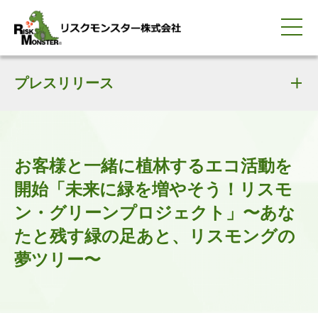
0120-259-440
サービス紹介
選ばれる理由
プレスリリース
知る・学ぶ
導入事例
企業情報
採用情報
IR情報
お問い合わせ
平日9:00-18:00(土日祝除く)
資料請求
会員ログイン
簡体中文
ENGLISH
お客様と一緒に植林するエコ活動を
開始「未来に緑を増やそう！リスモ
ン・グリーンプロジェクト」〜あな
たと残す緑の足あと、リスモングの
夢ツリー〜