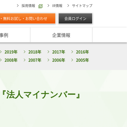
採用情報
IR情報
サイトマップ
・無料お試し・お問い合わせ
会員ログイン
事例
企業情報
スターの独自調査レポート
2019年
2018年
2017年
2016年
サービスに対する取り組み
最適な与信限度額の設定方法は
ン調べ（直近リリース）
2008年
2007年
2006年
2005年
IPOに向けて
よくあるご質問
リース
ン調べ（すべて）
リスク管理体制を整備したい
析・業界分析レポート
グの部屋
ン業種別審査ノート
『法人マイナンバー』
内