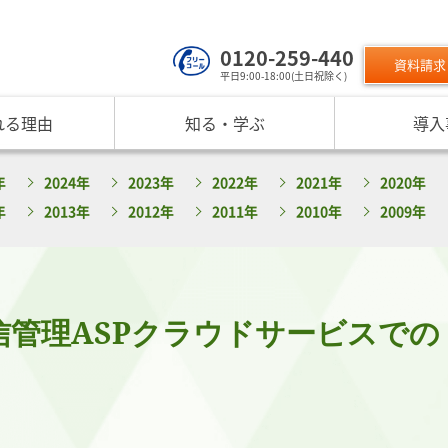
0120-259-440
資料請求
平日9:00-18:00(土日祝除く)
れる理由
知る・学ぶ
導入
サービスのご利用について
 TOP
課題から探す
リスクモン
年
2024年
2023年
2022年
2021年
2020年
ンスターについて
お役立ちコンテンツ
取り組み
ニュース
現在の評価指標に不満がある
ご利用料金
業データ活用サービス
反社チェックヒートマップ
リスモ
年
2013年
2012年
2011年
2010年
2009年
反社チェックツールの
ご入会方法
員研修・リスクマネジメント研修
企業リスク管理への独自AI活用
座
メッセージ
与信管理の役割が知りたい
サービス品質向上
プレスリ
リスモ
活用方法を知りたい
要
与信管理の重要性
インターネット企業情報調査
SNS情報
倒産分
ガ
介
債権保証サービスの重要性
SDGsへの取組
リスモン
リスモ
スマップ
反社チェックの必要性と4つの調査方法
DXへの取組
信管理ASPクラウドサービスでの
書籍のご案
定試験
プ紹介
内部統制を強化するための与信管理
リスモンポイントプログラム
サービスの変遷
リスモン財団
ンの目指すところ