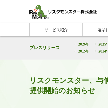
サービス紹介
選ば
サービス一覧
知る・学ぶ TOP
選ばれる理由 TOP
企業情報
2026年
2025
基礎講座
リスクモ
与信管理サービス
RM格付
企
プレスリリース
2015年
2014
反社チェックサービス
RM与信限度額
社
リスモングの与信管理講
トップ
与信管理用語集
会社概
与信管理コラム・メルマ
事業紹
セミナー情報
アクセ
リスクモンスター、与
ビジネス実務与信管理検
グルー
沿革と
提供開始のお知らせ
リスモ