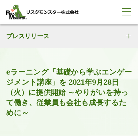
0120-259-440
サービス紹介
選ばれる理由
プレスリリース
知る・学ぶ
導入事例
企業情報
採用情報
IR情報
お問い合わせ
平日9:00-18:00(土日祝除く)
資料請求
会員ログイン
簡体中文
ENGLISH
eラーニング「基礎から学ぶエンゲー
ジメント講座」を 2021年9月28日
（火）に提供開始 ～やりがいを持っ
て働き、従業員も会社も成長するた
めに～