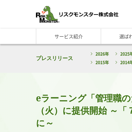
サービス紹介
選ば
サービス一覧
知る・学ぶ TOP
選ばれる理由 TOP
企業情報
2026年
2025
基礎講座
リスクモ
与信管理サービス
RM格付
企
プレスリリース
2015年
2014
反社チェックサービス
RM与信限度額
社
リスモングの与信管理講
トップ
与信管理用語集
会社概
与信管理コラム・メルマ
事業紹
セミナー情報
アクセ
eラーニング「管理職のた
ビジネス実務与信管理検
グルー
沿革と
（火）に提供開始 ～
リスモ
に～