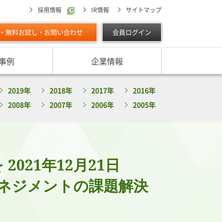
採用情報
IR情報
サイトマップ
・無料お試し・お問い合わせ
会員ログイン
事例
企業情報
スターの独自調査レポート
2019年
2018年
2017年
2016年
サービスに対する取り組み
最適な与信限度額の設定方法は
ン調べ（直近リリース）
2008年
2007年
2006年
2005年
IPOに向けて
よくあるご質問
リース
ン調べ（すべて）
リスク管理体制を整備したい
析・業界分析レポート
グの部屋
ン業種別審査ノート
021年12月21日
内
マネジメントの課題解決