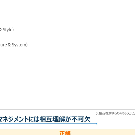
tyle)
e & System)