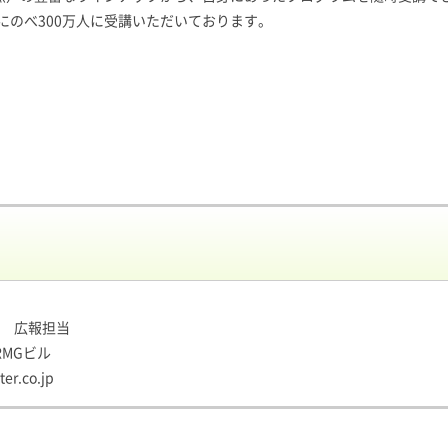
にのべ300万人に受講いただいております。
 広報担当
RMGビル
er.co.jp