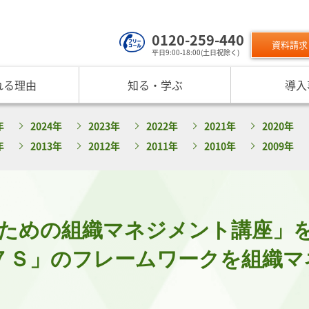
0120-259-440
資料請求
平日9:00-18:00(土日祝除く)
れる理由
知る・学ぶ
導入
サービスのご利用について
 TOP
課題から探す
リスクモン
年
2024年
2023年
2022年
2021年
2020年
ンスターについて
お役立ちコンテンツ
取り組み
ニュース
現在の評価指標に不満がある
ご利用料金
業データ活用サービス
反社チェックヒートマップ
リスモ
年
2013年
2012年
2011年
2010年
2009年
反社チェックツールの
ご入会方法
員研修・リスクマネジメント研修
企業リスク管理への独自AI活用
座
メッセージ
与信管理の役割が知りたい
サービス品質向上
プレスリ
リスモ
活用方法を知りたい
要
与信管理の重要性
インターネット企業情報調査
SNS情報
倒産分
ガ
介
債権保証サービスの重要性
SDGsへの取組
リスモン
リスモ
スマップ
反社チェックの必要性と4つの調査方法
DXへの取組
めの組織マネジメント講座」を 2
書籍のご案
定試験
プ紹介
内部統制を強化するための与信管理
リスモンポイントプログラム
サービスの変遷
リスモン財団
「７Ｓ」のフレームワークを組織
ンの目指すところ