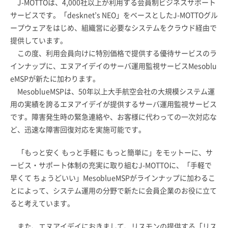
J-MOTTOは、4,000社以上が利用する会員制ビジネスサポート
サービスです。「desknet’s NEO」をベースとしたJ-MOTTOグル
ープウェアをはじめ、組織営に必要なシステムをクラウド経由で
提供しています。
この度、利用会員向けに特別価格で提供する優待サービスのラ
インナップに、エヌアイデイのサーバ運用監視サービスMesoblu
eMSPが新たに加わります。
MesoblueMSPは、50年以上大手航空会社の大規模システム運
用の実績を誇るエヌアイデイが提供するサーバ運用監視サービス
です。障害発生時の緊急連絡や、お客様に代わっての一次対応な
ど、迅速な障害回復対応を実施可能です。
「もっと安く もっと手軽に もっと簡単に」をモットーに、サ
ービス・サポート体制の充実に取り組むJ-MOTTOに、「手軽で
早くて ちょうどいい」MesoblueMSPがラインナップに加わるこ
とによって、システム運用の分野で新たに会員企業のお役に立て
ると考えています。
また、エヌアイデイにおきまして、リスモンの提供する「リス