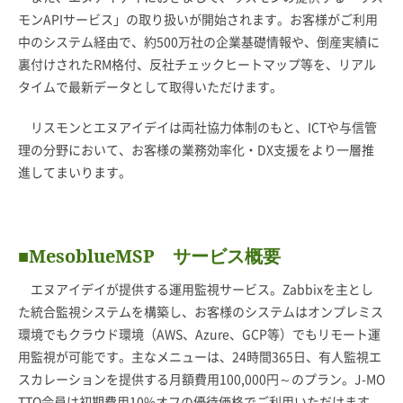
モンAPIサービス」の取り扱いが開始されます。お客様がご利用
中のシステム経由で、約500万社の企業基礎情報や、倒産実績に
裏付けされたRM格付、反社チェックヒートマップ等を、リアル
タイムで最新データとして取得いただけます。
リスモンとエヌアイデイは両社協力体制のもと、ICTや与信管
理の分野において、お客様の業務効率化・DX支援をより一層推
進してまいります。
■MesoblueMSP サービス概要
エヌアイデイが提供する運用監視サービス。Zabbixを主とし
た統合監視システムを構築し、お客様のシステムはオンプレミス
環境でもクラウド環境（AWS、Azure、GCP等）でもリモート運
用監視が可能です。主なメニューは、24時間365日、有人監視エ
スカレーションを提供する月額費用100,000円～のプラン。J-MO
TTO会員は初期費用10%オフの優待価格でご利用いただけます。