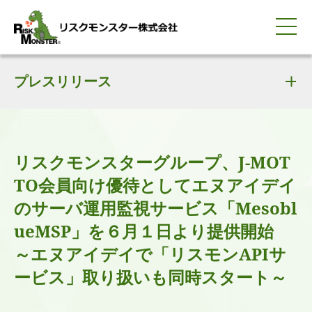
0120-259-440
サービス紹介
選ばれる理由
プレスリリース
知る・学ぶ
導入事例
企業情報
採用情報
IR情報
お問い合わせ
平日9:00-18:00(土日祝除く)
資料請求
会員ログイン
簡体中文
ENGLISH
リスクモンスターグループ、J-MOT
TO会員向け優待としてエヌアイデイ
のサーバ運用監視サービス「Mesobl
ueMSP」を６月１日より提供開始
～エヌアイデイで「リスモンAPIサ
ービス」取り扱いも同時スタート～