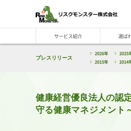
サービス紹介
選ば
サービス一覧
知る・学ぶ TOP
選ばれる理由 TOP
企業情報
2026年
2025
基礎講座
リスクモ
与信管理サービス
RM格付
企
プレスリリース
2015年
2014
反社チェックサービス
RM与信限度額
社
リスモングの与信管理講
トップ
与信管理用語集
会社概
与信管理コラム・メルマ
事業紹
セミナー情報
アクセ
健康経営優良法人の認
ビジネス実務与信管理検
グルー
沿革と
守る健康マネジメント～
リスモ