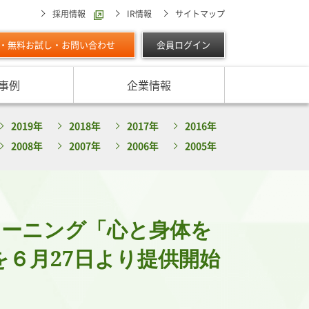
採用情報
IR情報
サイトマップ
・無料お試し・お問い合わせ
会員ログイン
事例
企業情報
スターの独自調査レポート
2019年
2018年
2017年
2016年
サービスに対する取り組み
最適な与信限度額の設定方法は
ン調べ（直近リリース）
2008年
2007年
2006年
2005年
IPOに向けて
よくあるご質問
リース
ン調べ（すべて）
リスク管理体制を整備したい
析・業界分析レポート
グの部屋
ン業種別審査ノート
ラーニング「心と身体を
内
６月27日より提供開始