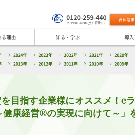
0120-259-440
資料請求
平日9:00-18:00(土日祝除く)
れる理由
知る・学ぶ
導入
サービスのご利用について
 TOP
課題から探す
リスクモン
年
2024年
2023年
2022年
2021年
2020年
ンスターについて
お役立ちコンテンツ
取り組み
ニュース
現在の評価指標に不満がある
ご利用料金
業データ活用サービス
反社チェックヒートマップ
リスモ
年
2013年
2012年
2011年
2010年
2009年
反社チェックツールの
ご入会方法
員研修・リスクマネジメント研修
企業リスク管理への独自AI活用
座
メッセージ
与信管理の役割が知りたい
サービス品質向上
プレスリ
リスモ
活用方法を知りたい
要
与信管理の重要性
インターネット企業情報調査
SNS情報
倒産分
ガ
介
債権保証サービスの重要性
SDGsへの取組
リスモン
リスモ
スマップ
反社チェックの必要性と4つの調査方法
DXへの取組
定を目指す企業様にオススメ！e
書籍のご案
定試験
プ紹介
内部統制を強化するための与信管理
リスモンポイントプログラム
サービスの変遷
リスモン財団
健康経営®の実現に向けて～」を
ンの目指すところ