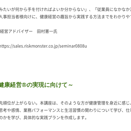
たいが何から手を付ければよいか分からない」、「従業員になかなか
向けに、健康経営の趣旨から実践する方法までをわかりやす
営アドバイザー 田村憲一氏
https://sales.riskmonster.co.jp/seminar0808u
健康経営®の実現に向けて～
先順位が上がらない。本講座は、そのような方が健康管理を身近に感じ
思考や感情、業務パフォーマンスと生活習慣の関わりについて学び、仕
のかを学び、具体的な実践プランを作成します。