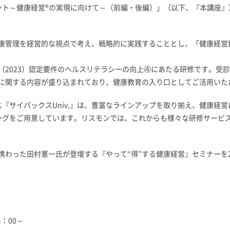
ト～健康経営®の実現に向けて～（前編・後編）」（以下、『本講座』）
康管理を経営的な視点で考え、戦略的に実践することとし、「健康経営
2023）認定要件のヘルスリテラシーの向上④にあたる研修です。受
に関する内容が盛り込まれており、健康教育の入り口としてご活用いた
ス『サイバックスUniv.』は、豊富なラインアップを取り揃え、健康経
ングをご用意しています。リスモンでは、これからも様々な研修サービ
わった田村憲一氏が登壇する『やって“得”する健康経営』セミナーを2
：00～