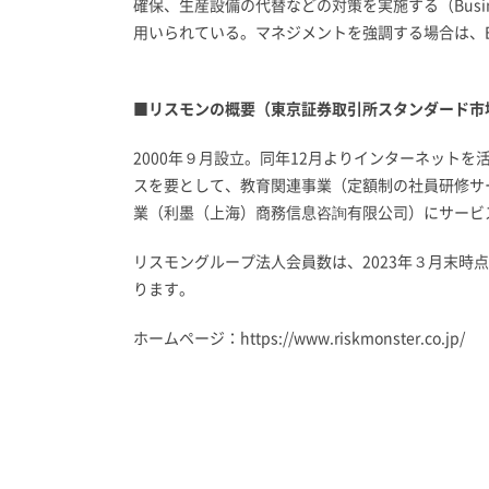
確保、生産設備の代替などの対策を実施する（Busine
用いられている。マネジメントを強調する場合は、BCM（B
■リスモンの概要（東京証券取引所スタンダード市場
2000年９月設立。同年12月よりインターネット
スを要として、教育関連事業（定額制の社員研修サー
業（利墨（上海）商務信息咨詢有限公司）にサービ
リスモングループ法人会員数は、2023年３月末時点で1
ります。
ホームページ：
https://www.riskmonster.co.jp/