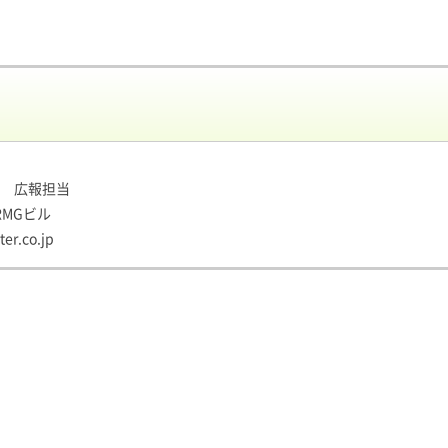
 広報担当
RMGビル
er.co.jp