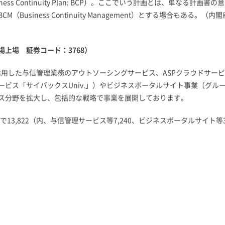
ss Continuity Plan: BCP）。ここでいう計画とは、単なる
usiness Continuity Management）とする場合もある。（
上場 証券コード：3768）
を活用した与信管理業務のアウトソーシングサービス、ASPクラウドサ
ビス「サイバックスUniv.」）やビジネスポータルサイト事業（グル
ス分野を拡大し、包括的な戦略で事業を展開しております。
3,822（内、与信管理サービス等7,240、ビジネスポータルサイト等3,