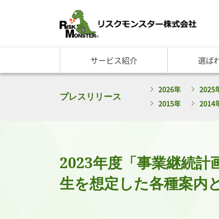
サービス紹介
選ば
サービス一覧
知る・学ぶ TOP
選ばれる理由 TOP
企業情報
2026年
2025
基礎講座
リスクモ
与信管理サービス
RM格付
企
プレスリリース
2015年
2014
反社チェックサービス
RM与信限度額
社
リスモングの与信管理講
トップ
与信管理用語集
会社概
与信管理コラム・メルマ
事業紹
セミナー情報
アクセ
2023年度「事業継続
ビジネス実務与信管理検
グルー
沿革と
生を想定した各種案内
リスモ