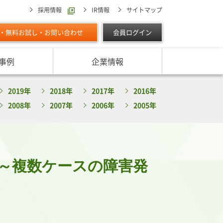
採用情報
IR情報
サイトマップ
・無料お試し・お問い合わせ
会員ログイン
事例
企業情報
スターの独自調査レポート
2019年
2018年
2017年
2016年
サービスに対する取り組み
最適な与信限度額の設定方法は
ン調べ（直近リリース）
2008年
2007年
2006年
2005年
IPOに向けて
よくあるご質問
リース
ン調べ（すべて）
リスク管理体制を整備したい
析・業界分析レポート
グの部屋
ン業種別審査ノート
 ～複数ケースの障害発
内