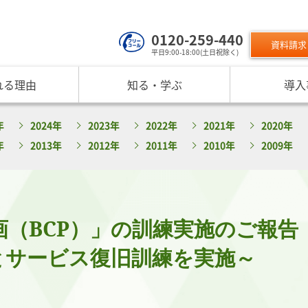
0120-259-440
資料請求
平日9:00-18:00(土日祝除く)
れる理由
知る・学ぶ
導入
サービスのご利用について
 TOP
課題から探す
リスクモン
年
2024年
2023年
2022年
2021年
2020年
ンスターについて
お役立ちコンテンツ
取り組み
ニュース
現在の評価指標に不満がある
ご利用料金
業データ活用サービス
反社チェックヒートマップ
リスモ
年
2013年
2012年
2011年
2010年
2009年
反社チェックツールの
ご入会方法
員研修・リスクマネジメント研修
企業リスク管理への独自AI活用
座
メッセージ
与信管理の役割が知りたい
サービス品質向上
プレスリ
リスモ
活用方法を知りたい
要
与信管理の重要性
インターネット企業情報調査
SNS情報
倒産分
ガ
介
債権保証サービスの重要性
SDGsへの取組
リスモン
リスモ
スマップ
反社チェックの必要性と4つの調査方法
DXへの取組
計画（BCP）」の訓練実施のご報告
書籍のご案
定試験
プ紹介
内部統制を強化するための与信管理
リスモンポイントプログラム
サービスの変遷
リスモン財団
とサービス復旧訓練を実施～
ンの目指すところ