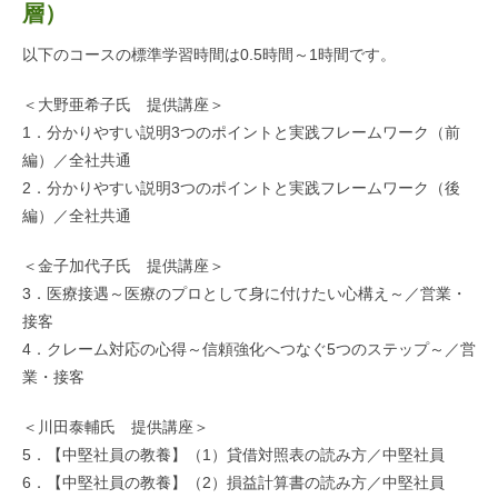
層）
以下のコースの標準学習時間は0.5時間～1時間です。
＜大野亜希子氏 提供講座＞
1．分かりやすい説明3つのポイントと実践フレームワーク（前
編）／全社共通
2．分かりやすい説明3つのポイントと実践フレームワーク（後
編）／全社共通
＜金子加代子氏 提供講座＞
3．医療接遇～医療のプロとして身に付けたい心構え～／営業・
接客
4．クレーム対応の心得～信頼強化へつなぐ5つのステップ～／営
業・接客
＜川田泰輔氏 提供講座＞
5．【中堅社員の教養】（1）貸借対照表の読み方／中堅社員
6．【中堅社員の教養】（2）損益計算書の読み方／中堅社員