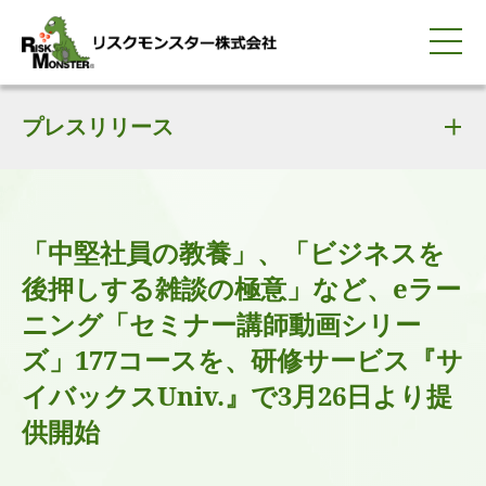
0120-259-440
サービス紹介
選ばれる理由
プレスリリース
知る・学ぶ
導入事例
企業情報
採用情報
IR情報
お問い合わせ
平日9:00-18:00(土日祝除く)
資料請求
会員ログイン
簡体中文
ENGLISH
「中堅社員の教養」、「ビジネスを
後押しする雑談の極意」など、eラー
ニング「セミナー講師動画シリー
ズ」177コースを、研修サービス『サ
イバックスUniv.』で3月26日より提
供開始