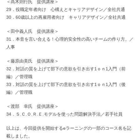
＜髙木則行氏 提供講座＞
29．役職定年者向け 心構えとキャリアデザイン／全社共通
30．60歳以上の再雇用者向け キャリアデザイン／全社共通
＜田中義人氏 提供講座＞
31．本音を言い合える！心理的安全性の高いチームの作り方。／
人事
＜藤原由美氏 提供講座＞
32．対話の質を上げて部下の意欲を引き出す1ｏｎ1入門（前
編）／管理職
33．対話の質を上げて部下の意欲を引き出す1ｏｎ1入門（後
編）／管理職
＜渡部 幸氏 提供講座＞
34．Ｓ.Ｃ.Ｏ.Ｒ.Ｅ.モデルを使った問題解決手法／若手社員
以上は、今回提供を開始するeラーニングの一部のコース名を記
載しました。