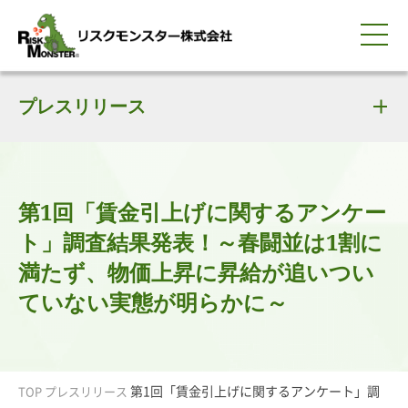
0120-259-440
サービス紹介
選ばれる理由
プレスリリース
知る・学ぶ
導入事例
企業情報
採用情報
IR情報
お問い合わせ
平日9:00-18:00(土日祝除く)
資料請求
会員ログイン
簡体中文
ENGLISH
第1回「賃金引上げに関するアンケー
ト」調査結果発表！～春闘並は1割に
満たず、物価上昇に昇給が追いつい
ていない実態が明らかに～
第1回「賃金引上げに関するアンケート」調
TOP
プレスリリース