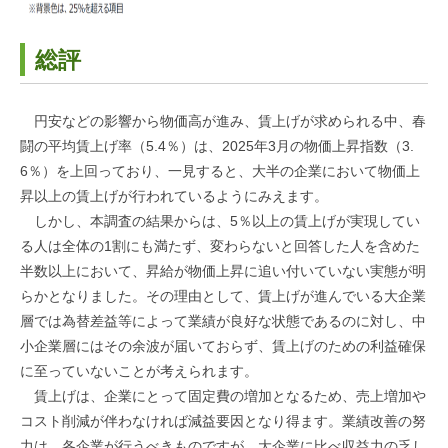
総評
円安などの影響から物価高が進み、賃上げが求められる中、春
闘の平均賃上げ率（5.4％）は、2025年3月の物価上昇指数（3.
6％）を上回っており、一見すると、大半の企業において物価上
昇以上の賃上げが行われているようにみえます。
しかし、本調査の結果からは、5％以上の賃上げが実現してい
る人は全体の1割にも満たず、変わらないと回答した人を含めた
半数以上において、昇給が物価上昇に追い付いていない実態が明
らかとなりました。その理由として、賃上げが進んでいる大企業
層では為替差益等によって業績が良好な状態であるのに対し、中
小企業層にはその余波が届いておらず、賃上げのための利益確保
に至っていないことが考えられます。
賃上げは、企業にとって固定費の増加となるため、売上増加や
コスト削減が伴わなければ減益要因となり得ます。業績改善の努
力は、各企業が行うべきものですが、大企業に比べ収益力の乏し