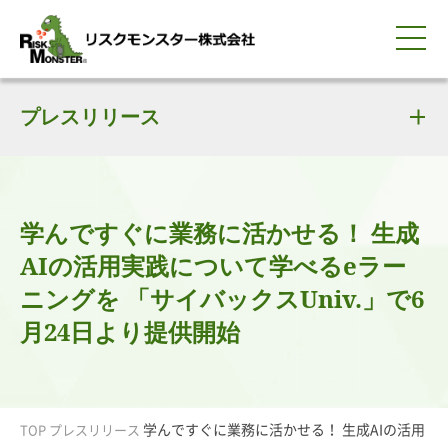
0120-259-440
サービス紹介
選ばれる理由
プレスリリース
知る・学ぶ
導入事例
企業情報
採用情報
IR情報
お問い合わせ
平日9:00-18:00(土日祝除く)
資料請求
会員ログイン
簡体中文
ENGLISH
学んですぐに業務に活かせる！ 生成
AIの活用実践について学べるeラー
ニングを 「サイバックスUniv.」で6
月24日より提供開始
学んですぐに業務に活かせる！ 生成AIの活用
TOP
プレスリリース