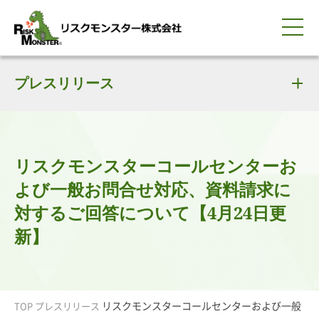
0120-259-440
サービス紹介
選ばれる理由
プレスリリース
知る・学ぶ
導入事例
企業情報
採用情報
IR情報
お問い合わせ
平日9:00-18:00(土日祝除く)
資料請求
会員ログイン
簡体中文
ENGLISH
リスクモンスターコールセンターお
よび一般お問合せ対応、資料請求に
対するご回答について【4月24日更
新】
リスクモンスターコールセンターおよび一般
TOP
プレスリリース