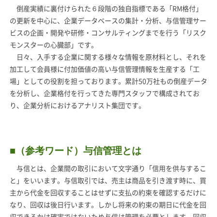
倒産実績に裏付けられた６段階の独自指標である「RM格付」
の更新を中心に、企業データベースの集計・分析、与信管理サー
ビスの企画・開発や研修・コンサルティングまでを行う「リスク
モンスターの心臓部」です。
日々、入手する企業に関する様々な情報を原材料とし、それを
加工して会員様に付加価値の高い与信管理情報を生産する「工
場」としての役割を担っております。累計50万社もの倒産データ
を分析し、企業格付を行ってきた専門スタッフで構成されてお
り、企業分析におけるアナリスト集団です。
■（参考ワード）与信管理とは
与信とは、企業間の取引において文字通り「信用を供与するこ
と」をいいます。与信取引では、売主は商品を引き渡す時に、買
主から代金を回収することはせずに支払の約束を確認するだけに
なり、回収は後日行います。しかし将来の約束の期日に代金を回
収できるかは確実ではないため与信は管理を必要とします。回収