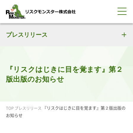
0120-259-440
サービス紹介
選ばれる理由
プレスリリース
知る・学ぶ
導入事例
企業情報
採用情報
IR情報
お問い合わせ
平日9:00-18:00(土日祝除く)
資料請求
会員ログイン
簡体中文
ENGLISH
『リスクはじきに目を覚ます』第２
版出版のお知らせ
『リスクはじきに目を覚ます』第２版出版の
TOP
プレスリリース
お知らせ