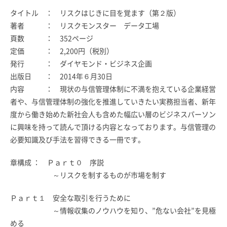
タイトル ： リスクはじきに目を覚ます（第２版）
著者 ： リスクモンスター データ工場
頁数 ： 352ページ
定価 ： 2,200円（税別）
発行 ： ダイヤモンド・ビジネス企画
出版日 ： 2014年６月30日
内容 ： 現状の与信管理体制に不満を抱えている企業経営
者や、与信管理体制の強化を推進していきたい実務担当者、新年
度から働き始めた新社会人も含めた幅広い層のビジネスパーソン
に興味を持って読んで頂ける内容となっております。与信管理の
必要知識及び手法を習得できる一冊です。
章構成 ： Ｐａｒｔ０ 序説
～リスクを制するものが市場を制す
Ｐａｒｔ１ 安全な取引を行うために
～情報収集のノウハウを知り、”危ない会社”を見極
める