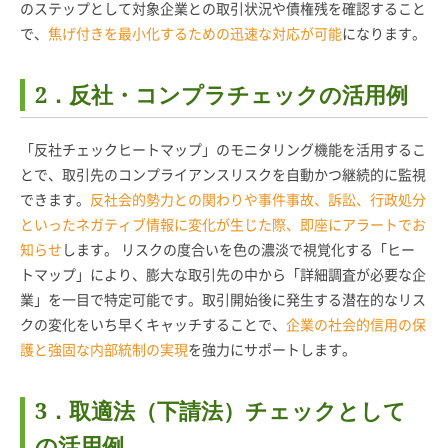
のステップとして対象企業との取引状況や債権残を確認すること
で、
焦げ付きを最小化するための迅速な対応が可能
になります。
2．反社・コンプラチェックの活用例
「反社チェックヒートマップ」のモニタリング機能を活用するこ
とで、取引先のコンプライアンスリスクを自動かつ継続的に監視
できます。
反社会的勢力との関わりや事件事故、訴訟、行政処分
といったネガティブ情報に変化が生じた際、即座にアラートでお
知らせ
します。 リスクの度合いを色の濃淡で視覚化する「ヒー
トマップ」により、膨大な取引先の中から「詳細調査が必要な企
業」を一目で特定可能です。取引開始後に発生する潜在的なリス
クの変化をいち早くキャッチすることで、
企業の社会的信用の保
護と強固な内部統制の実現
を強力にサポートします。
3．取適法（下請法）チェックとして
の活用例