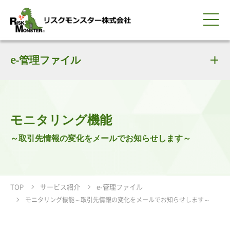
0120-259-440
サービス紹介
選ばれる理由
e-管理ファイル
知る・学ぶ
導入事例
企業情報
採用情報
IR情報
お問い合わせ
平日9:00-18:00(土日祝除く)
資料請求
会員ログイン
簡体中文
ENGLISH
モニタリング機能
～取引先情報の変化をメールでお知らせします～
TOP
サービス紹介
e-管理ファイル
モニタリング機能～取引先情報の変化をメールでお知らせします～