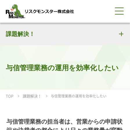
0120-259-440
サービス紹介
選ばれる理由
課題解決！
知る・学ぶ
導入事例
企業情報
採用情報
IR情報
お問い合わせ
平日9:00-18:00(土日祝除く)
資料請求
会員ログイン
簡体中文
ENGLISH
与信管理業務の運用を効率化したい
TOP
課題解決！
与信管理業務の運用を効率化したい
与信管理業務の担当者は、営業からの申請状