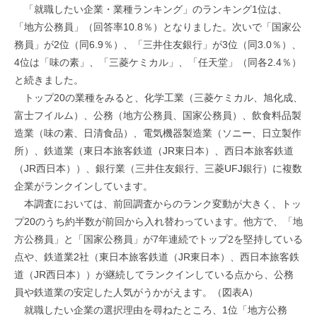
「就職したい企業・業種ランキング」のランキング1位は、
「地方公務員」（回答率10.8％）となりました。次いで「国家公
務員」が2位（同6.9％）、「三井住友銀行」が3位（同3.0％）、
4位は「味の素」、「三菱ケミカル」、「任天堂」（同各2.4％）
と続きました。
トップ20の業種をみると、化学工業（三菱ケミカル、旭化成、
富士フイルム）、公務（地方公務員、国家公務員）、飲食料品製
造業（味の素、日清食品）、電気機器製造業（ソニー、日立製作
所）、鉄道業（東日本旅客鉄道（JR東日本）、西日本旅客鉄道
（JR西日本））、銀行業（三井住友銀行、三菱UFJ銀行）に複数
企業がランクインしています。
本調査においては、前回調査からのランク変動が大きく、トッ
プ20のうち約半数が前回から入れ替わっています。他方で、「地
方公務員」と「国家公務員」が7年連続でトップ2を堅持している
点や、鉄道業2社（東日本旅客鉄道（JR東日本）、西日本旅客鉄
道（JR西日本））が継続してランクインしている点から、公務
員や鉄道業の安定した人気がうかがえます。（図表A）
就職したい企業の選択理由を尋ねたところ、1位「地方公務