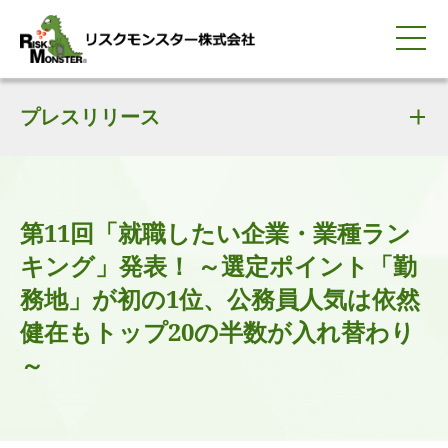
0120-259-440
サービス紹介
選ばれる理由
プレスリリース
知る・学ぶ
導入事例
企業情報
採用情報
IR情報
お問い合わせ
平日9:00-18:00(土日祝除く)
資料請求
会員ログイン
簡体中文
ENGLISH
第11回「就職したい企業・業種ラン
キング」発表！ ～選定ポイント「勤
務地」が初の1位、公務員人気は依然
健在もトップ20の半数が入れ替わり
～