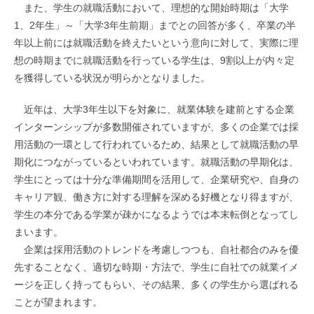
また、学生の就職活動において、理想的な開始時期は「大学
1、2年生」～「大学3年生前期」までとの回答が多く、卒業の半
年以上前には就職活動を終えたいという意向に対して、実際に理
想の時期までに就職活動を行っている学生は、9割以上が内々定
を獲得している状況が明らかとなりました。
近年は、大学3年生以下を対象に、就業体験を建前とする企業
インターンシップが多数開催されていますが、多くの企業では採
用活動の一環として行われているため、結果として就職活動の早
期化につながっているといわれています。就職活動の早期化は、
学生にとっては十分な準備期間を活用して、企業研究や、自身の
キャリア観、働き方に対する理解を深める好機となり得ますが、
学生の本分である学業が疎かになるようでは本末転倒となってし
まいます。
企業は採用活動のトレンドを考慮しつつも、自社都合のみを優
先することなく、適切な時期・方法で、学生に自社での就業イメ
ージを正しく持ってもらい、その結果、多くの学生から選ばれる
ことが望まれます。