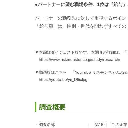
●パートナーに望む職場条件、1位は『給与』
パートナーの勤務先に対して重視するポイン
「給与額」は、性別・世代を問わずすべての
▼本編はダイジェスト版です。本調査の詳細は、「
https://www.riskmonster.co.jp/study/research/
▼動画版はこちら 「YouTube リスモンちゃんね
https://youtu.be/yij_D6ixlpg
調査概要
・調査名称 ： 第15回「この企業に勤