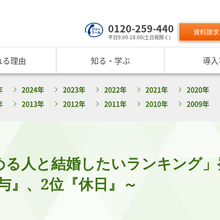
0120-259-440
資料請求
平日9:00-18:00(土日祝除く)
れる理由
知る・学ぶ
導入
サービスのご利用について
 TOP
課題から探す
リスクモン
年
2024年
2023年
2022年
2021年
2020年
ンスターについて
お役立ちコンテンツ
取り組み
ニュース
現在の評価指標に不満がある
ご利用料金
業データ活用サービス
反社チェックヒートマップ
リスモ
年
2013年
2012年
2011年
2010年
2009年
反社チェックツールの
ご入会方法
員研修・リスクマネジメント研修
企業リスク管理への独自AI活用
座
メッセージ
与信管理の役割が知りたい
サービス品質向上
プレスリ
リスモ
活用方法を知りたい
要
与信管理の重要性
インターネット企業情報調査
SNS情報
倒産分
ガ
介
債権保証サービスの重要性
SDGsへの取組
リスモン
リスモ
スマップ
反社チェックの必要性と4つの調査方法
DXへの取組
める人と結婚したいランキング」
書籍のご案
定試験
プ紹介
内部統制を強化するための与信管理
リスモンポイントプログラム
サービスの変遷
リスモン財団
与』、2位『休日』～
ンの目指すところ