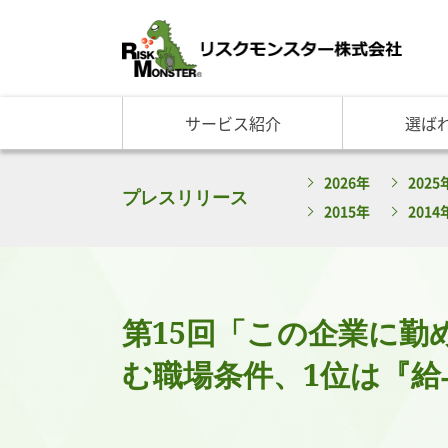
サービス紹介
選ば
サービス一覧
知る・学ぶ TOP
選ばれる理由 TOP
企業情報
2026年
2025
基礎講座
リスクモ
与信管理サービス
RM格付
企
プレスリリース
2015年
2014
反社チェックサービス
RM与信限度額
社
リスモングの与信管理講
トップ
与信管理用語集
会社概
与信管理コラム・メルマ
事業紹
セミナー情報
アクセ
第15回「この企業に勤
ビジネス実務与信管理検
グルー
沿革と
む職場条件、1位は『給
リスモ