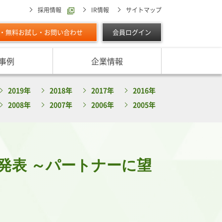
採用情報
IR情報
サイトマップ
・無料お試し・お問い合わせ
会員ログイン
事例
企業情報
スターの独自調査レポート
2019年
2018年
2017年
2016年
サービスに対する取り組み
最適な与信限度額の設定方法は
ン調べ（直近リリース）
2008年
2007年
2006年
2005年
IPOに向けて
よくあるご質問
リース
ン調べ（すべて）
リスク管理体制を整備したい
析・業界分析レポート
グの部屋
ン業種別審査ノート
発表 ～パートナーに望
内