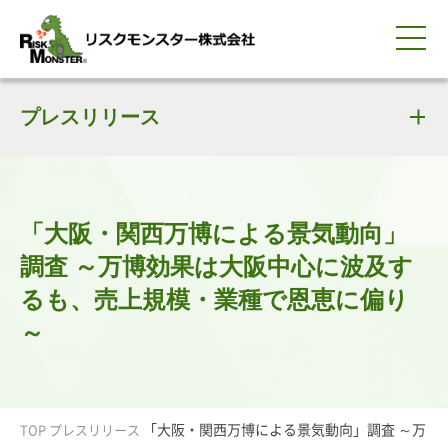
0120-259-440
サービス紹介
選ばれる理由
プレスリリース
知る・学ぶ
導入事例
企業情報
採用情報
IR情報
お問い合わせ
平日9:00-18:00(土日祝除く)
資料請求
会員ログイン
簡体中文
ENGLISH
「大阪・関西万博による景気動向」
調査 ～万博効果は大阪中心に波及す
るも、売上規模・業種で恩恵に偏り
～
「大阪・関西万博による景気動向」調査 ～万
TOP
プレスリリース