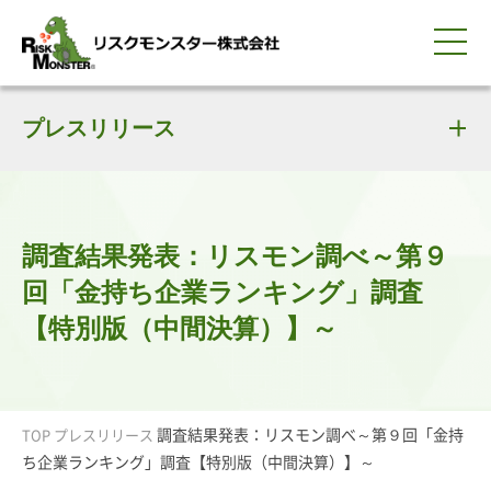
0120-259-440
サービス紹介
選ばれる理由
プレスリリース
知る・学ぶ
導入事例
企業情報
採用情報
IR情報
お問い合わせ
平日9:00-18:00(土日祝除く)
資料請求
会員ログイン
簡体中文
ENGLISH
調査結果発表：リスモン調べ～第９
回「金持ち企業ランキング」調査
【特別版（中間決算）】～
調査結果発表：リスモン調べ～第９回「金持
TOP
プレスリリース
ち企業ランキング」調査【特別版（中間決算）】～