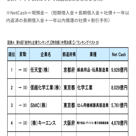
※NetCash＝現預金－（短期借入金＋長期借入金＋社債＋一年以
内返済の長期借入金＋一年以内償還の社債＋割引手形）