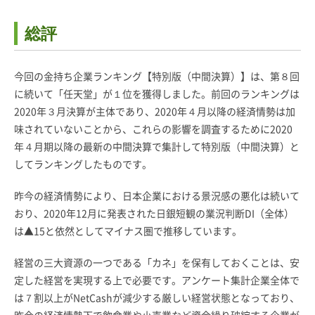
総評
今回の金持ち企業ランキング【特別版（中間決算）】は、第８回
に続いて「任天堂」が１位を獲得しました。前回のランキングは
2020年３月決算が主体であり、2020年４月以降の経済情勢は加
味されていないことから、これらの影響を調査するために2020
年４月期以降の最新の中間決算で集計して特別版（中間決算）と
してランキングしたものです。
昨今の経済情勢により、日本企業における景況感の悪化は続いて
おり、2020年12月に発表された日銀短観の業況判断DI（全体）
は▲15と依然としてマイナス圏で推移しています。
経営の三大資源の一つである「カネ」を保有しておくことは、安
定した経営を実現する上で必要です。アンケート集計企業全体で
は７割以上がNetCashが減少する厳しい経営状態となっており、