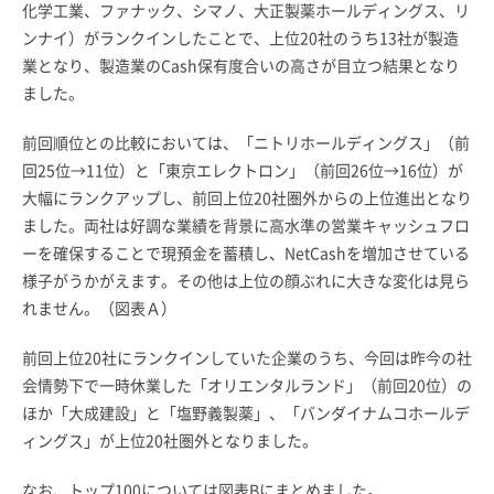
化学工業、ファナック、シマノ、大正製薬ホールディングス、リ
ンナイ）がランクインしたことで、上位20社のうち13社が製造
業となり、製造業のCash保有度合いの高さが目立つ結果となり
ました。
前回順位との比較においては、「ニトリホールディングス」（前
回25位→11位）と「東京エレクトロン」（前回26位→16位）が
大幅にランクアップし、前回上位20社圏外からの上位進出となり
ました。両社は好調な業績を背景に高水準の営業キャッシュフロ
ーを確保することで現預金を蓄積し、NetCashを増加させている
様子がうかがえます。その他は上位の顔ぶれに大きな変化は見ら
れません。（図表Ａ）
前回上位20社にランクインしていた企業のうち、今回は昨今の社
会情勢下で一時休業した「オリエンタルランド」（前回20位）の
ほか「大成建設」と「塩野義製薬」、「バンダイナムコホールデ
ィングス」が上位20社圏外となりました。
なお、トップ100については図表Bにまとめました。