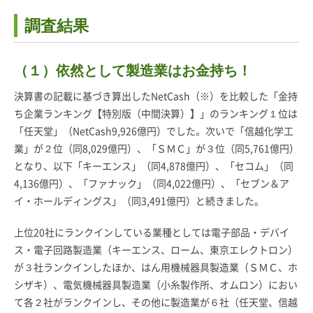
調査結果
（１）
依然として製造業はお金持ち！
決算書の記載に基づき算出したNetCash（※）を比較した「金持
ち企業ランキング【特別版（中間決算）】」のランキング１位は
「任天堂」（NetCash9,926億円）でした。次いで「信越化学工
業」が２位（同8,029億円）、「ＳＭＣ」が３位（同5,761億円）
となり、以下「キーエンス」（同4,878億円）、「セコム」（同
4,136億円）、「ファナック」（同4,022億円）、「セブン＆ア
イ・ホールディングス」（同3,491億円）と続きました。
上位20社にランクインしている業種としては電子部品・デバイ
ス・電子回路製造業（キーエンス、ローム、東京エレクトロン）
が３社ランクインしたほか、はん用機械器具製造業（ＳＭＣ、ホ
シザキ）、電気機械器具製造業（小糸製作所、オムロン）におい
て各２社がランクインし、その他に製造業が６社（任天堂、信越