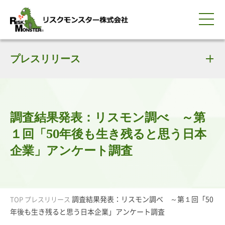
0120-259-440
サービス紹介
選ばれる理由
プレスリリース
知る・学ぶ
導入事例
企業情報
採用情報
IR情報
お問い合わせ
平日9:00-18:00(土日祝除く)
資料請求
会員ログイン
簡体中文
ENGLISH
調査結果発表：リスモン調べ ～第
１回「50年後も生き残ると思う日本
企業」アンケート調査
調査結果発表：リスモン調べ ～第１回「50
TOP
プレスリリース
年後も生き残ると思う日本企業」アンケート調査