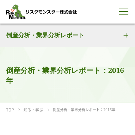
0120-259-440
サービス紹介
選ばれる理由
倒産分析・業界分析レポート
知る・学ぶ
導入事例
企業情報
採用情報
IR情報
お問い合わせ
平日9:00-18:00(土日祝除く)
資料請求
会員ログイン
簡体中文
ENGLISH
倒産分析・業界分析レポート：2016
年
TOP
知る・学ぶ
倒産分析・業界分析レポート：2016年